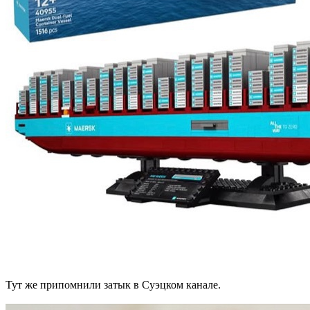
Тут же припомнили затык в Суэцком канале.