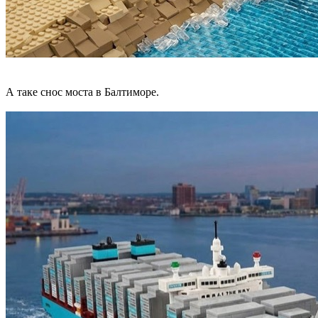
А таке снос моста в Балтиморе.