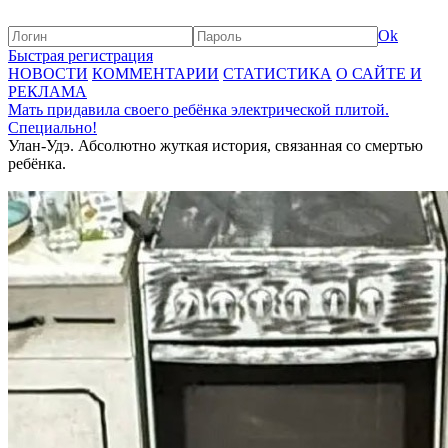
Ok
Быстрая регистрация
НОВОСТИ
КОММЕНТАРИИ
СТАТИСТИКА
О САЙТЕ И
РЕКЛАМА
Мать придавила своего ребёнка электрической плитой.
Специально!
Улан-Удэ. Абсолютно жуткая история, связанная со смертью
ребёнка.