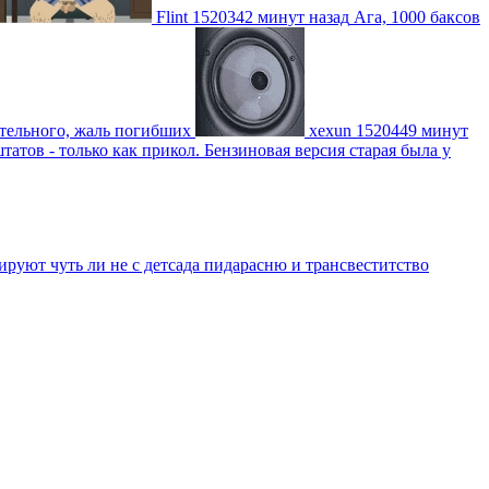
Flint
1520342 минут назад
Ага, 1000 баксов
ительного, жаль погибших
xexun
1520449 минут
атов - только как прикол. Бензиновая версия старая была у
уют чуть ли не с детсада пидарасню и трансвеститство