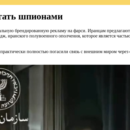
стать шпионами
альную брендированную рекламу на фарси. Иранцам предлагают 
асидж, иранского полувоенного ополчения, которое является ча
 практически полностью погасили связь с внешним миром через 