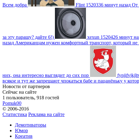
Всем добра
Flint
1520336 минут назад
От 
за эту парашу? дайте 6!)
xexun
1520426 минут на
назад
Американцам нужен комфортный транспорт, который не пот
них, она интересно выглядит до сих пор
fynjifvjkjl
всякое и тут же запрещают чпокаться бабе и пацанёньку у кото
Новости от партнеров
Сейчас на сайте
1 пользователь, 918 гостей
Pomuk00
© 2006-2016
Статистика
Реклама на сайте
Демотиваторы
Юмор
Креатив