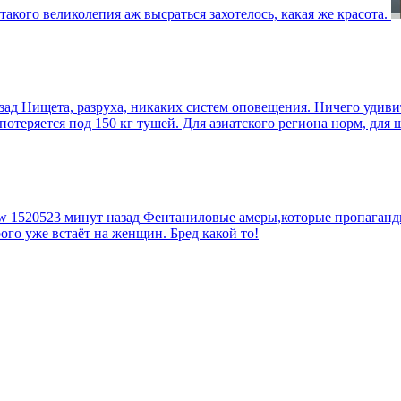
такого великолепия аж высраться захотелось, какая же красота.
зад
Нищета, разруха, никаких систем оповещения. Ничего удив
еряется под 150 кг тушей. Для азиатского региона норм, для шт
tw
1520523 минут назад
Фентаниловые амеры,которые пропагандир
рого уже встаёт на женщин. Бред какой то!