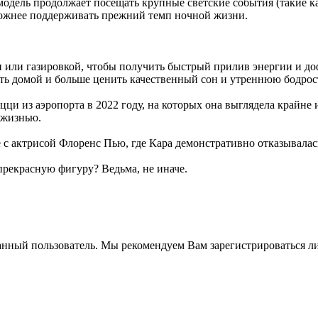
дель продолжает посещать крупные светские события (такие ка
 сложнее поддерживать прежний темп ночной жизни.
и или газировкой, чтобы получить быстрый прилив энергии и до
дить домой и больше ценить качественный сон и утреннюю бодрос
 из аэропорта в 2022 году, на которых она выглядела крайне и
 жизнью.
е с актрисой Флоренс Пью, где Кара демонстративно отказывалась
прекрасную фигуру? Ведьма, не иначе.
анный пользователь. Мы рекомендуем Вам зарегистрироваться ли