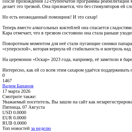
После прохождения 12-ступенчатой программы реабилитации мо
делает это трезвой. Она признается, что без стимуляторов ей
Но есть неожиданный помощник! И это сахар!
Теперь вместо алкогольных коктейлей она спасается сладостям
Кара отмечает, что в трезвом состоянии она стала раньше ухо
Поворотным моментом для неё стали пугающие снимки папарацци
«суперсилой», которая вернула ей стабильность и контроль над
На церемонии «Оскар» 2023 года, например, её заметили в бар
Интересно, как ей со всем этим сахаром удаётся поддерживать 
0
1467
Вадим Бананов
17 марта 2026
Смотрите также:
Уважаемый посетитель, Вы зашли на сайт как незарегистриров
Пятница, 07 Августа
USD
0.0000
EUR
0.0000
RUB
0.0000
Топ новостей
за неделю