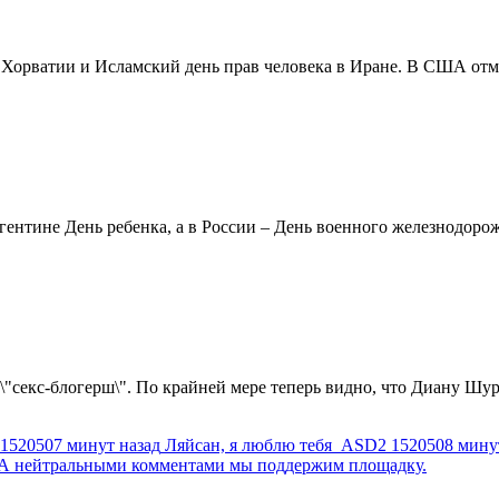
в Хорватии и Исламский день прав человека в Иране. В США отм
ентине День ребенка, а в России – День военного железнодорожн
 \"секс-блогерш\". По крайней мере теперь видно, что Диану Шур
1520507 минут назад
Ляйсан, я люблю тебя
ASD2
1520508 мину
г. А нейтральными комментами мы поддержим площадку.