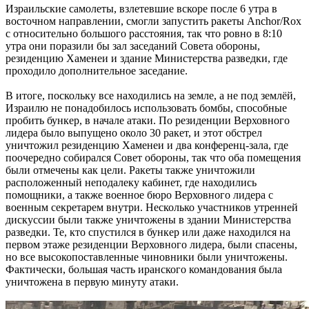
Израильские самолеты, взлетевшие вскоре после 6 утра в
восточном направлении, смогли запустить ракеты Anchor/Rox
с относительно большого расстояния, так что ровно в 8:10
утра они поразили бы зал заседаний Совета обороны,
резиденцию Хаменеи и здание Министерства разведки, где
проходило дополнительное заседание.
В итоге, поскольку все находились на земле, а не под землёй,
Израилю не понадобилось использовать бомбы, способные
пробить бункер, в начале атаки. По резиденции Верховного
лидера было выпущено около 30 ракет, и этот обстрел
уничтожил резиденцию Хаменеи и два конференц-зала, где
поочередно собирался Совет обороны, так что оба помещения
были отмечены как цели. Ракеты также уничтожили
расположенный неподалеку кабинет, где находились
помощники, а также военное бюро Верховного лидера с
военным секретарем внутри. Несколько участников утренней
дискуссии были также уничтожены в здании Министерства
разведки. Те, кто спустился в бункер или даже находился на
первом этаже резиденции Верховного лидера, были спасены,
но все высокопоставленные чиновники были уничтожены.
Фактически, большая часть иранского командования была
уничтожена в первую минуту атаки.