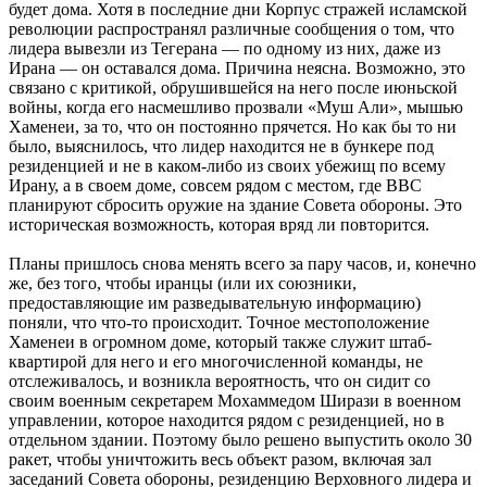
будет дома. Хотя в последние дни Корпус стражей исламской
революции распространял различные сообщения о том, что
лидера вывезли из Тегерана — по одному из них, даже из
Ирана — он оставался дома. Причина неясна. Возможно, это
связано с критикой, обрушившейся на него после июньской
войны, когда его насмешливо прозвали «Муш Али», мышью
Хаменеи, за то, что он постоянно прячется. Но как бы то ни
было, выяснилось, что лидер находится не в бункере под
резиденцией и не в каком-либо из своих убежищ по всему
Ирану, а в своем доме, совсем рядом с местом, где ВВС
планируют сбросить оружие на здание Совета обороны. Это
историческая возможность, которая вряд ли повторится.
Планы пришлось снова менять всего за пару часов, и, конечно
же, без того, чтобы иранцы (или их союзники,
предоставляющие им разведывательную информацию)
поняли, что что-то происходит. Точное местоположение
Хаменеи в огромном доме, который также служит штаб-
квартирой для него и его многочисленной команды, не
отслеживалось, и возникла вероятность, что он сидит со
своим военным секретарем Мохаммедом Ширази в военном
управлении, которое находится рядом с резиденцией, но в
отдельном здании. Поэтому было решено выпустить около 30
ракет, чтобы уничтожить весь объект разом, включая зал
заседаний Совета обороны, резиденцию Верховного лидера и