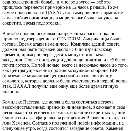
радиоэлектронной борьбы и многое другое — всё это
пришлось перенести примерно на 12 часов раньше. То же
самое произошло и в ЦАХАЛ, но и американская армия, не
самая гибкая организация в мире, также была вынуждена
сократить время подготовки.
В штабе прошло несколько напряженных часов, пока не
пришло подтверждение от CENTCOM. Американцы были
готовы. Время атаки изменилось. Комплекс зданий совета
должен был быть поражен около 8:10 по израильскому
времени, примерно через десять минут после начала
заседания. Новые инструкции дошли до пилотов, и всё было
почти готово. Но той ночью, всего за несколько часов до того,
как центры управления противовоздушной обороны ВВС
(подземные командные центры) мобилизовали группу
самолетов, которые должны были участвовать в первой волне
атак, ЦАХАЛ получил ещё одну, ещё более драматичную
новость.
Комплекс Пастера, где должна была состояться встреча
высокопоставленных иранских чиновников, включает в себя
несколько стратегически важных и крайне секретных зданий.
Одно из них — официальная резиденция Верховного лидера
Али Хаменеи. Согласно полученной новой информации, на
следующее утро, когда состоится заседание совета, Хаменеи