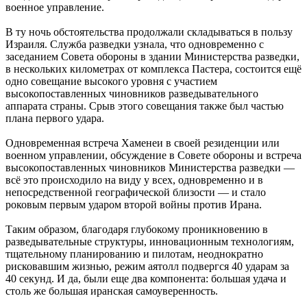
военное управление.
В ту ночь обстоятельства продолжали складываться в пользу
Израиля. Служба разведки узнала, что одновременно с
заседанием Совета обороны в здании Министерства разведки,
в нескольких километрах от комплекса Пастера, состоится ещё
одно совещание высокого уровня с участием
высокопоставленных чиновников разведывательного
аппарата страны. Срыв этого совещания также был частью
плана первого удара.
Одновременная встреча Хаменеи в своей резиденции или
военном управлении, обсуждение в Совете обороны и встреча
высокопоставленных чиновников Министерства разведки —
всё это происходило на виду у всех, одновременно и в
непосредственной географической близости — и стало
роковым первым ударом второй войны против Ирана.
Таким образом, благодаря глубокому проникновению в
разведывательные структуры, инновационным технологиям,
тщательному планированию и пилотам, неоднократно
рисковавшим жизнью, режим аятолл подвергся 40 ударам за
40 секунд. И да, были еще два компонента: большая удача и
столь же большая иранская самоуверенность.