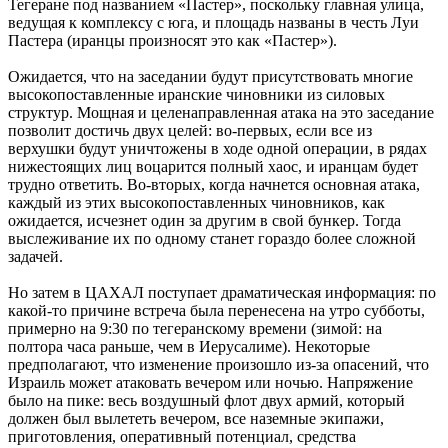
Тегеране под названием «Пастер», поскольку главная улица,
ведущая к комплексу с юга, и площадь названы в честь Луи
Пастера (иранцы произносят это как «Пастер»).
Ожидается, что на заседании будут присутствовать многие
высокопоставленные иранские чиновники из силовых
структур. Мощная и целенаправленная атака на это заседание
позволит достичь двух целей: во-первых, если все из
верхушки будут уничтожены в ходе одной операции, в рядах
нижестоящих лиц воцарится полный хаос, и иранцам будет
трудно ответить. Во-вторых, когда начнется основная атака,
каждый из этих высокопоставленных чиновников, как
ожидается, исчезнет один за другим в свой бункер. Тогда
выслеживание их по одному станет гораздо более сложной
задачей.
Но затем в ЦАХАЛ поступает драматическая информация: по
какой-то причине встреча была перенесена на утро субботы,
примерно на 9:30 по тегеранскому времени (зимой: на
полтора часа раньше, чем в Иерусалиме). Некоторые
предполагают, что изменение произошло из-за опасений, что
Израиль может атаковать вечером или ночью. Напряжение
было на пике: весь воздушный флот двух армий, который
должен был вылететь вечером, все наземные экипажи,
приготовления, оперативный потенциал, средства