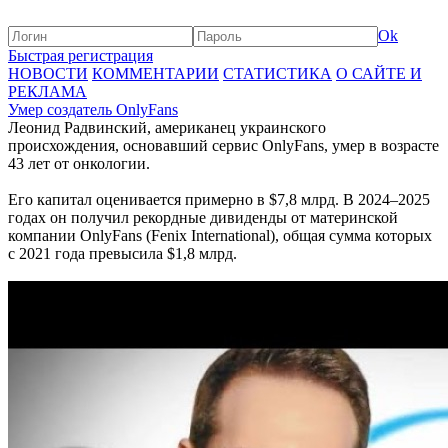
Ok
Быстрая регистрация
НОВОСТИ
КОММЕНТАРИИ
СТАТИСТИКА
О САЙТЕ И
РЕКЛАМА
Умер создатель OnlyFans
Леонид Радвинский, американец украинского
происхождения, основавший сервис OnlyFans, умер в возрасте
43 лет от онкологии.
Его капитал оценивается примерно в $7,8 млрд. В 2024–2025
годах он получил рекордные дивиденды от материнской
компании OnlyFans (Fenix International), общая сумма которых
с 2021 года превысила $1,8 млрд.