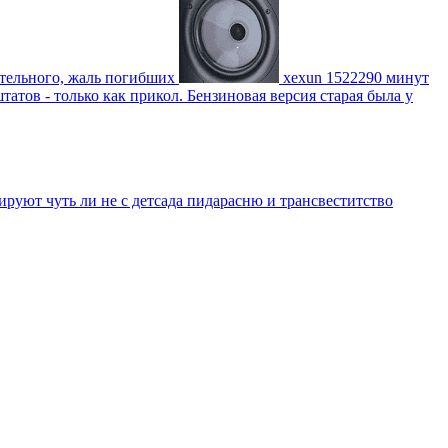
ительного, жаль погибших
xexun
1522290 минут
атов - только как прикол. Бензиновая версия старая была у
уют чуть ли не с детсада пидарасню и трансвеститство