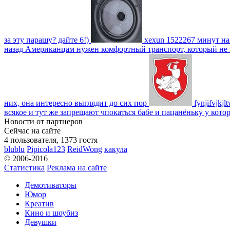
за эту парашу? дайте 6!)
xexun
1522267 минут на
назад
Американцам нужен комфортный транспорт, который не пот
них, она интересно выглядит до сих пор
fynjifvjkjl
всякое и тут же запрещают чпокаться бабе и пацанёньку у кото
Новости от партнеров
Сейчас на сайте
4 пользователя, 1373 гостя
blublu
Pipicola123
ReidWong
какула
© 2006-2016
Статистика
Реклама на сайте
Демотиваторы
Юмор
Креатив
Кино и шоубиз
Девушки