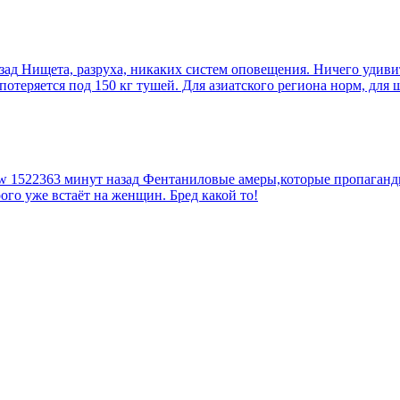
зад
Нищета, разруха, никаких систем оповещения. Ничего удив
еряется под 150 кг тушей. Для азиатского региона норм, для шт
tw
1522363 минут назад
Фентаниловые амеры,которые пропагандир
рого уже встаёт на женщин. Бред какой то!