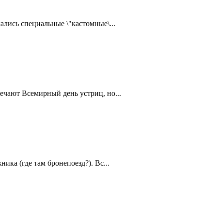
ались специальные \"кастомные\...
ечают Всемирный день устриц, но...
ика (где там бронепоезд?). Вс...