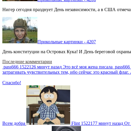
Нигер сегодня празднует День независимости, а в США отмечают
Прикольные картинки - 4207
День конституции на Островах Кука! И День береговой охраны 
Последние комментарии
pass666
1522126 минут назад
Это всё моя жена писала
pass666
затрагивать чувствительных тем, ибо сейчас это красный фла
Спасибо!
Всем добра
Flint
1522177 минут назад
От 