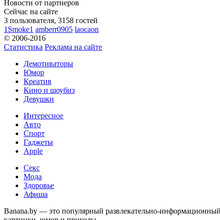
Новости от партнеров
Сейчас на сайте
3 пользователя, 3158 гостей
1Smoke1
amberr0905
laocaon
© 2006-2016
Статистика
Реклама на сайте
Демотиваторы
Юмор
Креатив
Кино и шоубиз
Девушки
Интересное
Авто
Спорт
Гаджеты
Apple
Секс
Мода
Здоровье
Афиша
Banana.by — это популярный развлекательно-информационный с
картинки, юмор и приколы.