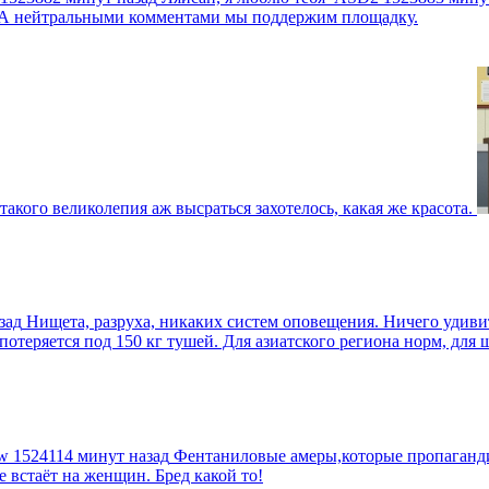
г. А нейтральными комментами мы поддержим площадку.
такого великолепия аж высраться захотелось, какая же красота.
зад
Нищета, разруха, никаких систем оповещения. Ничего удив
еряется под 150 кг тушей. Для азиатского региона норм, для шт
tw
1524114 минут назад
Фентаниловые амеры,которые пропагандир
е встаёт на женщин. Бред какой то!