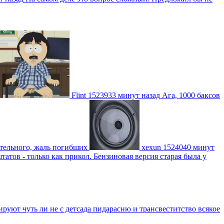
Flint
1523933 минут назад
Ага, 1000 баксов
ительного, жаль погибших
xexun
1524040 минут
атов - только как прикол. Бензиновая версия старая была у
уют чуть ли не с детсада пидарасню и трансвеститство всякое