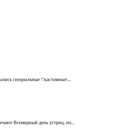
ались специальные \"кастомные\...
ечают Всемирный день устриц, но...