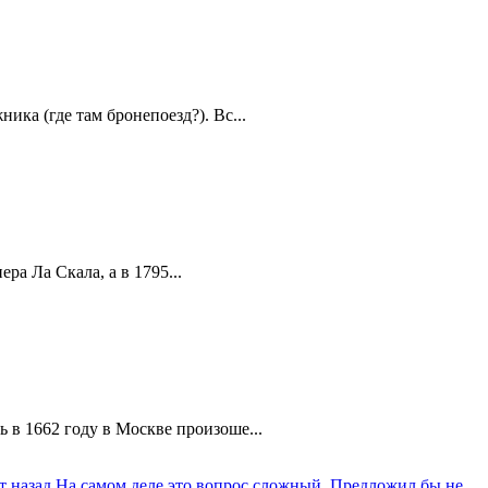
ика (где там бронепоезд?). Вс...
а Ла Скала, а в 1795...
 в 1662 году в Москве произоше...
т назад
На самом деле это вопрос сложный. Предложил бы не