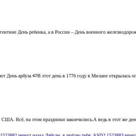
ентине День ребенка, а в России – День военного железнодорожн
 День арбуза 🍉В этот день в 1776 году в Милане открылась опер
США. Всё, на этом праздники закончились.А ведь в этот же день
1523882 минут назад
Ляйсан, я люблю тебя
ASD2
1523883 мину