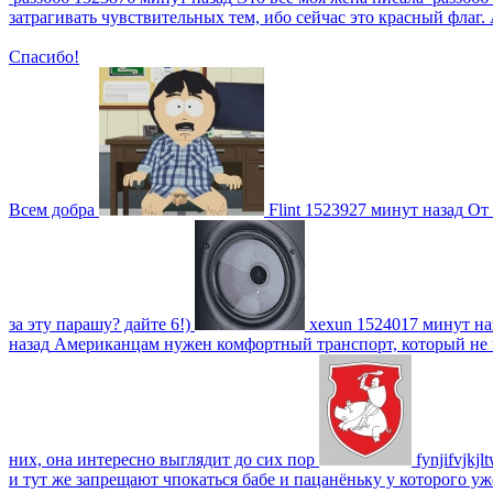
затрагивать чувствительных тем, ибо сейчас это красный фла
Спасибо!
Всем добра
Flint
1523927 минут назад
От 
за эту парашу? дайте 6!)
xexun
1524017 минут на
назад
Американцам нужен комфортный транспорт, который не пот
них, она интересно выглядит до сих пор
fynjifvjkjl
и тут же запрещают чпокаться бабе и пацанёньку у которого уж