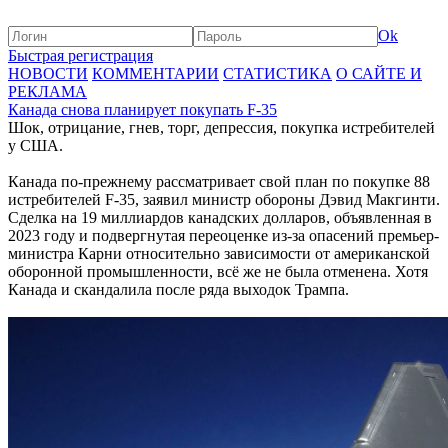
Ok
Быстрая регистрация
НОВОСТИ
КОММЕНТАРИИ
СТАТИСТИКА
О САЙТЕ И
РЕКЛАМА
Канада снова планирует покупать F-35
Шок, отрицание, гнев, торг, депрессия, покупка истребителей
у США.
Канада по-прежнему рассматривает свой план по покупке 88
истребителей F-35, заявил министр обороны Дэвид Макгинти.
Сделка на 19 миллиардов канадских долларов, объявленная в
2023 году и подвергнутая переоценке из-за опасений премьер-
министра Карни относительно зависимости от американской
оборонной промышленности, всё же не была отменена. Хотя
Канада и скандалила после ряда выходок Трампа.