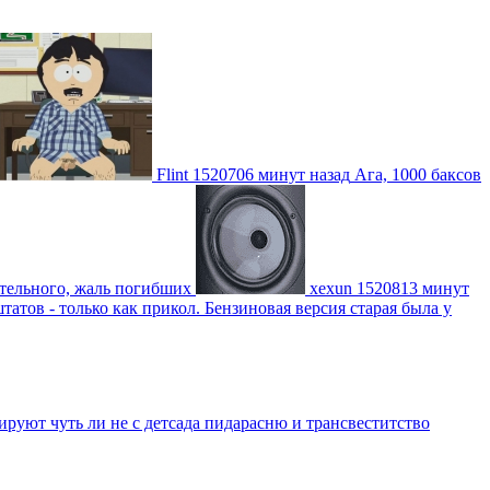
Flint
1520706 минут назад
Ага, 1000 баксов
ительного, жаль погибших
xexun
1520813 минут
атов - только как прикол. Бензиновая версия старая была у
уют чуть ли не с детсада пидарасню и трансвеститство