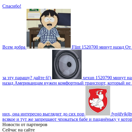
Спасибо!
Всем добра
Flint
1520700 минут назад
От 
за эту парашу? дайте 6!)
xexun
1520790 минут на
назад
Американцам нужен комфортный транспорт, который не пот
них, она интересно выглядит до сих пор
fynjifvjkjl
всякое и тут же запрещают чпокаться бабе и пацанёньку у кото
Новости от партнеров
Сейчас на сайте