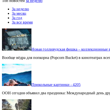
Топ новостей
за неделю
За неделю
За месяц
За год
За все время
Новая голливудская фишка – коллекционные в
Вообще вёдра для попкорна (Popcorn Bucket) в кинотеатрах вс
Прикольные картинки - 4205
ООН сегодня объявил два праздника: Международный день дру