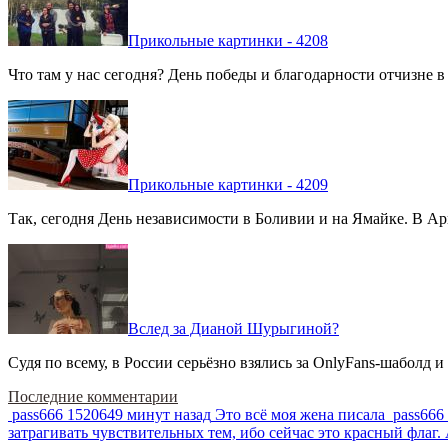
Прикольные картинки - 4208
Что там у нас сегодня? День победы и благодарности отчизне 
Прикольные картинки - 4209
Так, сегодня День независимости в Боливии и на Ямайке. В Арг
Вслед за Дианой Шурыгиной?
Судя по всему, в России серьёзно взялись за OnlyFans-шаболд и
Последние комментарии
pass666
1520649 минут назад
Это всё моя жена писала
pass666
затрагивать чувствительных тем, ибо сейчас это красный фла