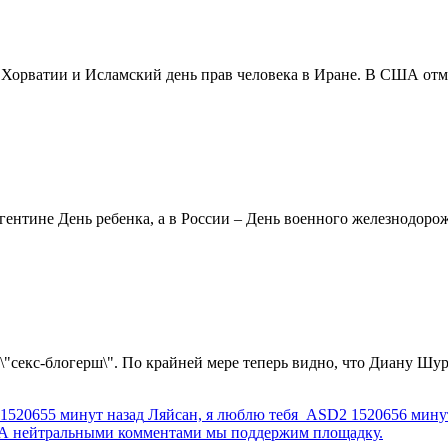
в Хорватии и Исламский день прав человека в Иране. В США отм
ентине День ребенка, а в России – День военного железнодорожн
 \"секс-блогерш\". По крайней мере теперь видно, что Диану Шур
1520655 минут назад
Ляйсан, я люблю тебя
ASD2
1520656 мину
г. А нейтральными комментами мы поддержим площадку.