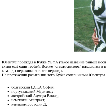
Ювентус побеждал в Кубке УЕФА (такое название раньше носила
актив ещё один трофей. Все же “старая синьора” находилась в
команды переживают такие периоды.
На протяжении розыгрыша того Кубка соперниками Ювентуса 
болгарский ЦСКА София;
португальский Маритиму;
австрийский Адмира Ваккер;
немецкий Айнтрахт;
немецкая Боруссия Д;