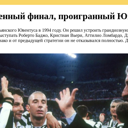
венный финал, проигранный Ю
янского Ювентуса в 1994 году. Он решил устроить грандиозную 
 выступать Роберто Баджо, Кристиан Вьери, Аттилио Ломбардо, 
нако и от предыдущей стратегии он не отказывался полностью. 