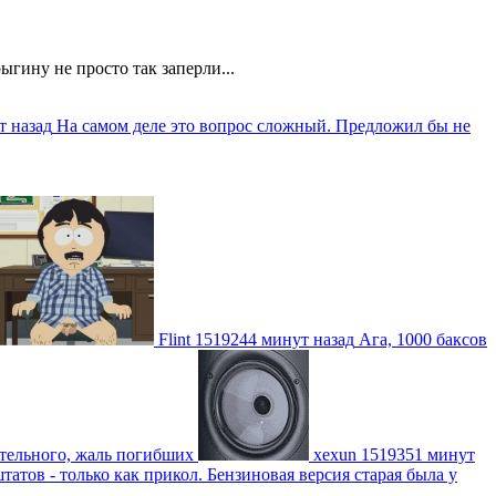
ыгину не просто так заперли...
т назад
На самом деле это вопрос сложный. Предложил бы не
Flint
1519244 минут назад
Ага, 1000 баксов
ительного, жаль погибших
xexun
1519351 минут
атов - только как прикол. Бензиновая версия старая была у