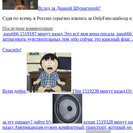
Вслед за Дианой Шурыгиной?
Судя по всему, в России серьёзно взялись за OnlyFans-шаболд и
Последние комментарии
pass666
1519187 минут назад
Это всё моя жена писала
pass666
затрагивать чувствительных тем, ибо сейчас это красный фла
Спасибо!
Всем добра
Flint
1519238 минут назад
От 
за эту парашу? дайте 6!)
xexun
1519328 минут на
назад
Американцам нужен комфортный транспорт, который не пот