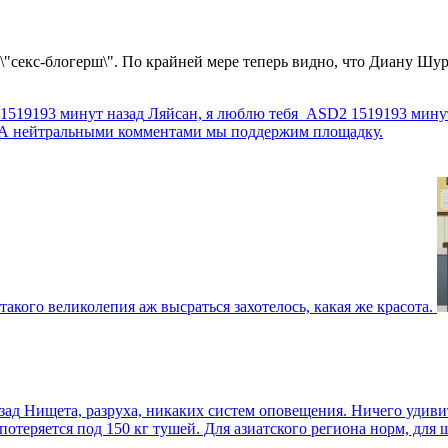
 \"секс-блогерш\". По крайней мере теперь видно, что Диану Шур
1519193 минут назад
Ляйсан, я люблю тебя
ASD2
1519193 мину
г. А нейтральными комментами мы поддержим площадку.
такого великолепия аж высраться захотелось, какая же красота.
зад
Нищета, разруха, никаких систем оповещения. Ничего удив
еряется под 150 кг тушей. Для азиатского региона норм, для шт