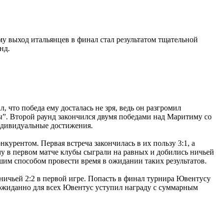
у выход итальянцев в финал стал результатом тщательной
нд.
 что победа ему досталась не зря, ведь он разгромил
ы”. Второй раунд закончился двумя победами над Маритиму со
дивидуальные достижения.
урентом. Первая встреча закончилась в их пользу 3:1, а
ому в первом матче клубы сыграли на равных и добились ничьей
шим способом провести время в ожидании таких результатов.
ичьей 2:2 в первой игре. Попасть в финал турнира Ювентусу
еожиданно для всех Ювентус уступил награду с суммарным