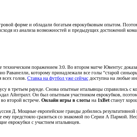
гровой форме и обладали богатым еврокубковым опытом. Поэтом
 исходя из анализа возможностей и предыдущих достижений кома
 техническим поражением 3:0. Во втором матче Ювентус доказал,
цио Раванелли, которому принадлежали все голы “старой синьор
м всех голов.
Ставка на футбол уже сейчас
доступна на любые ин
у в третьем раунде. Снова опытные итальянцы справились с конк
его ждал Айнтрахт. Он был опытным участником еврокубков, поэт
 во второй встрече.
Онлайн игры в слоты
на
1xBet
станут хоро
ссия Д. Мощные европейские гранды добились результативной н
е ему предстояло сразиться со знакомой по Серии А Пармой. Н
ие еврокубки с участием итальянцев.