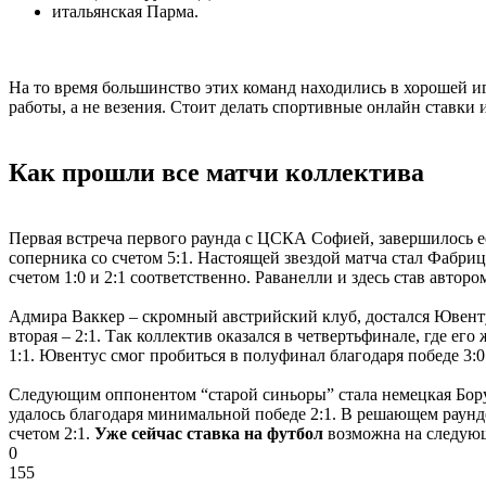
итальянская Парма.
На то время большинство этих команд находились в хорошей и
работы, а не везения. Стоит делать спортивные онлайн ставки
Как прошли все матчи коллектива
Первая встреча первого раунда с ЦСКА Софией, завершилось ее
соперника со счетом 5:1. Настоящей звездой матча стал Фабри
счетом 1:0 и 2:1 соответственно. Раванелли и здесь став авторо
Адмира Ваккер – скромный австрийский клуб, достался Ювентус
вторая – 2:1. Так коллектив оказался в четвертьфинале, где 
1:1. Ювентус смог пробиться в полуфинал благодаря победе 3:0
Следующим оппонентом “старой синьоры” стала немецкая Бору
удалось благодаря минимальной победе 2:1. В решающем раунд
счетом 2:1.
Уже сейчас ставка на футбол
возможна на следующ
0
155