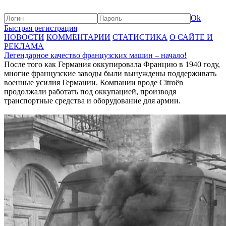
Ok
Быстрая регистрация
НОВОСТИ
КОММЕНТАРИИ
СТАТИСТИКА
О САЙТЕ И
РЕКЛАМА
Легендарное качество французских машин – начало!
После того как Германия оккупировала Францию в 1940 году,
многие французские заводы были вынуждены поддерживать
военные усилия Германии. Компании вроде Citroën
продолжали работать под оккупацией, производя
транспортные средства и оборудование для армии.