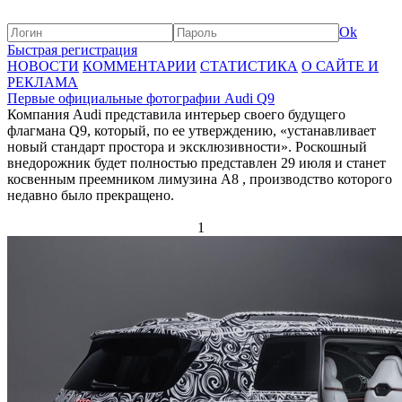
Ok
Быстрая регистрация
НОВОСТИ
КОММЕНТАРИИ
СТАТИСТИКА
О САЙТЕ И
РЕКЛАМА
Первые официальные фотографии Audi Q9
Компания Audi представила интерьер своего будущего
флагмана Q9, который, по ее утверждению, «устанавливает
новый стандарт простора и эксклюзивности». Роскошный
внедорожник будет полностью представлен 29 июля и станет
косвенным преемником лимузина A8 , производство которого
недавно было прекращено.
1