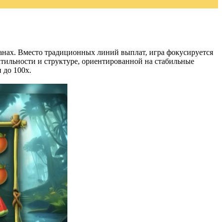
анах. Вместо традиционных линий выплат, игра фокусируется
атильности и структуре, ориентированной на стабильные
 до 100x.