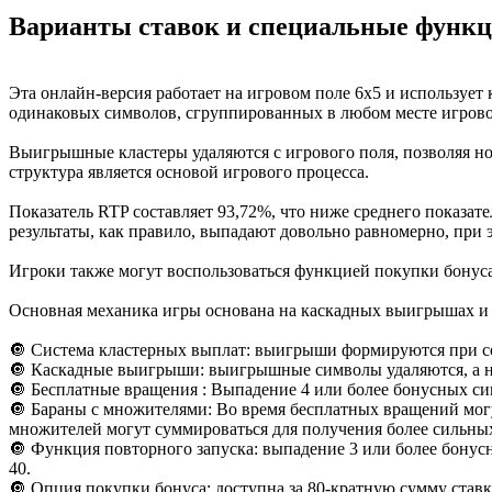
Варианты ставок и специальные функ
Эта онлайн-версия работает на игровом поле 6x5 и используе
одинаковых символов, сгруппированных в любом месте игрово
Выигрышные кластеры удаляются с игрового поля, позволяя н
структура является основой игрового процесса.
Показатель RTP составляет 93,72%, что ниже среднего показат
результаты, как правило, выпадают довольно равномерно, пр
Игроки также могут воспользоваться функцией покупки бонуса
Основная механика игры основана на каскадных выигрышах и
🔘 Система кластерных выплат: выигрыши формируются при со
🔘 Каскадные выигрыши: выигрышные символы удаляются, а н
🔘 Бесплатные вращения : Выпадение 4 или более бонусных с
🔘 Бараны с множителями: Во время бесплатных вращений могу
множителей могут суммироваться для получения более сильных
🔘 Функция повторного запуска: выпадение 3 или более бону
40.
🔘 Опция покупки бонуса: доступна за 80-кратную сумму став