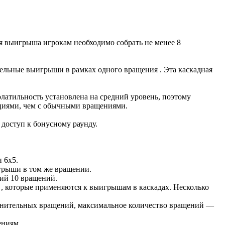
ия выигрыша игрокам необходимо собрать не менее 8
ельные выигрыши в рамках одного вращения . Эта каскадная
олатильность установлена ​​на средний уровень, поэтому
кциями, чем с обычными вращениями.
доступ к бонусному раунду.
 6x5.
грыши в том же вращении.
ий 10 вращений.
 , которые применяются к выигрышам в каскадах. Несколько
олнительных вращений, максимальное количество вращений —
ениям.