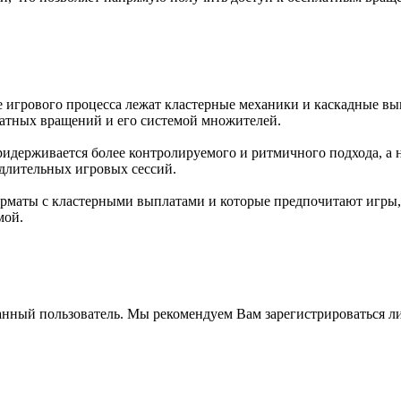
е игрового процесса лежат кластерные механики и каскадные вы
атных вращений и его системой множителей.
ридерживается более контролируемого и ритмичного подхода, а н
 длительных игровых сессий.
орматы с кластерными выплатами и которые предпочитают игры, 
мой.
анный пользователь. Мы рекомендуем Вам зарегистрироваться ли