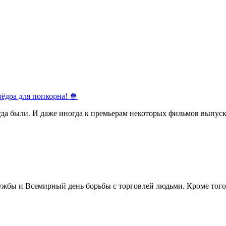
ёдра для попкорна! 🍿
егда были. И даже иногда к премьерам некоторых фильмов выпуск
жбы и Всемирный день борьбы с торговлей людьми. Кроме того 