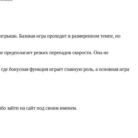
игрыши. Базовая игра проходит в размеренном темпе, но
е предполагает резких перепадов скорости. Она не
где бонусная функция играет главную роль, а основная игра
бо зайти на сайт под своим именем.