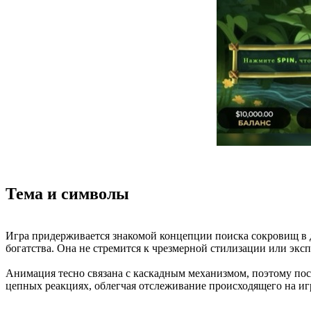
Тема и символы
Игра придерживается знакомой концепции поиска сокровищ в д
богатства. Она не стремится к чрезмерной стилизации или экс
Анимация тесно связана с каскадным механизмом, поэтому пос
цепных реакциях, облегчая отслеживание происходящего на игр