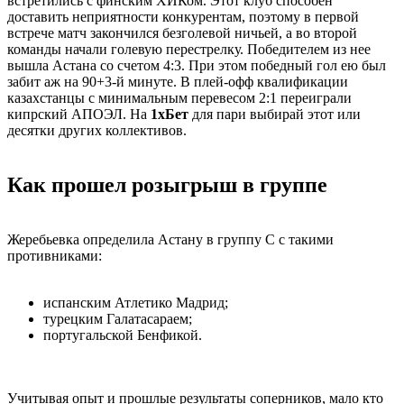
встретились с финским ХИКом. Этот клуб способен
доставить неприятности конкурентам, поэтому в первой
встрече матч закончился безголевой ничьей, а во второй
команды начали голевую перестрелку. Победителем из нее
вышла Астана со счетом 4:3. При этом победный гол ею был
забит аж на 90+3-й минуте. В плей-офф квалификации
казахстанцы с минимальным перевесом 2:1 переиграли
кипрский АПОЭЛ. На
1хБет
для пари выбирай этот или
десятки других коллективов.
Как прошел розыгрыш в группе
Жеребьевка определила Астану в группу С с такими
противниками:
испанским Атлетико Мадрид;
турецким Галатасараем;
португальской Бенфикой.
Учитывая опыт и прошлые результаты соперников, мало кто