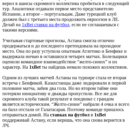
верил в шансы скромного коллектива пробиться в следующий
тур. Аналитики отдавали первое место представителю
Испании, а второе – португальцам. Даже турецкий клуб
должен был с третьего места продолжить евросезон в ЛЕ.
Делай на
1xBet ставки на футбол
, если не соглашаешься с
такими версиями.
Учитывая стартовые прогнозы, Астана смогла отлично
продержаться и до последнего претендовала на проходное
место. Она по разу уступила опытным Атлетико и Бенфике и
выдержала ничью в оставшихся четырех матчах. Болельщики
оценили командное взаимодействие “желто-синих” и их
характер. На
1xBet
ты найдешь немало похожих коллективов.
Одним из лучших матчей Астаны на турнире стала ее вторая
встреча с Бенфикой. Казахстанцы даже лидировали в первой
половине матча, забив два гола. Но во втором тайме они
потеряли инициативу и дважды пропустили. Все же для
скромного клуба такой результат в поединке с грандом
является историческим. “Желто-синие” набрали 4 очка и всего
на балл отстали от Галатасарая. Поэтому команде пришлось
отправиться домой. На
ставках на футбол
в
1xBet
поддерживай Астану, если веришь, что она снова вернется в
ЛЧ.