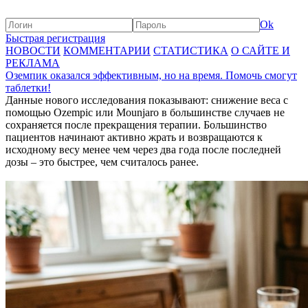
Ok
Быстрая регистрация
НОВОСТИ
КОММЕНТАРИИ
СТАТИСТИКА
О САЙТЕ И
РЕКЛАМА
Оземпик оказался эффективным, но на время. Помочь смогут
таблетки!
Данные нового исследования показывают: снижение веса с
помощью Ozempic или Mounjaro в большинстве случаев не
сохраняется после прекращения терапии. Большинство
пациентов начинают активно жрать и возвращаются к
исходному весу менее чем через два года после последней
дозы – это быстрее, чем считалось ранее.