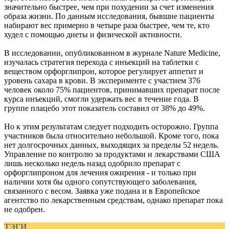
значительно быстрее, чем при похудении за счет изменения
образа жизни. По данным исследования, бывшие пациенты
набирают вес примерно в четыре раза быстрее, чем те, кто
худел с помощью диеты и физической активности.
В исследовании, опубликованном в журнале Nature Medicine,
изучалась стратегия перехода с инъекций на таблетки с
веществом орфорглипрон, которое регулирует аппетит и
уровень сахара в крови. В эксперименте с участием 376
человек около 75% пациентов, принимавших препарат после
курса инъекций, смогли удержать вес в течение года. В
группе плацебо этот показатель составил от 38% до 49%.
Но к этим результатам следует подходить осторожно. Группа
участников была относительно небольшой. Кроме того, пока
нет долгосрочных данных, выходящих за пределы 52 недель.
Управление по контролю за продуктами и лекарствами США
лишь несколько недель назад одобрило препарат с
орфорглипроном для лечения ожирения - и только при
наличии хотя бы одного сопутствующего заболевания,
связанного с весом. Заявка уже подана и в Европейское
агентство по лекарственным средствам, однако препарат пока
не одобрен.
ТЭГИ