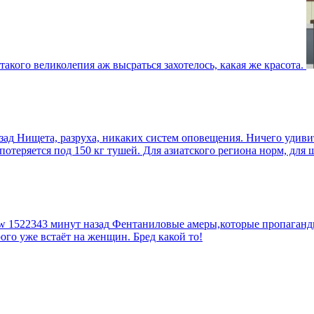
такого великолепия аж высраться захотелось, какая же красота.
зад
Нищета, разруха, никаких систем оповещения. Ничего удив
еряется под 150 кг тушей. Для азиатского региона норм, для шт
tw
1522343 минут назад
Фентаниловые амеры,которые пропагандир
рого уже встаёт на женщин. Бред какой то!