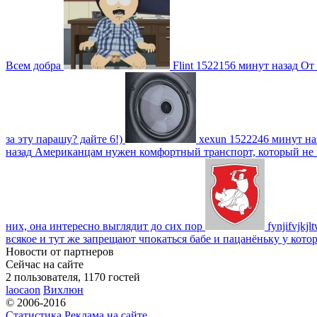
Всем добра
Flint
1522156 минут назад
От 
за эту парашу? дайте 6!)
xexun
1522246 минут на
назад
Американцам нужен комфортный транспорт, который не пот
них, она интересно выглядит до сих пор
fynjifvjkjl
всякое и тут же запрещают чпокаться бабе и пацанёньку у кото
Новости от партнеров
Сейчас на сайте
2 пользователя, 1170 гостей
laocaon
Вихлюн
© 2006-2016
Статистика
Реклама на сайте