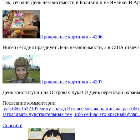
Так, сегодня День независимости в Боливии и на Ямайке. В Арг
Прикольные картинки - 4206
Нигер сегодня празднует День независимости, а в США отмечают
Прикольные картинки - 4207
День конституции на Островах Кука! И День береговой охраны 
Последние комментарии
pass666
1522105 минут назад
Это всё моя жена писала
pass666
затрагивать чувствительных тем, ибо сейчас это красный фла
Спасибо!