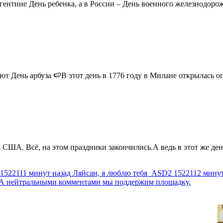
ентине День ребенка, а в России – День военного железнодорожн
 День арбуза 🍉В этот день в 1776 году в Милане открылась опер
США. Всё, на этом праздники закончились.А ведь в этот же день
1522111 минут назад
Ляйсан, я люблю тебя
ASD2
1522112 минут
г. А нейтральными комментами мы поддержим площадку.