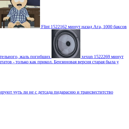
Flint
1522162 минут назад
Ага, 1000 баксов
ительного, жаль погибших
xexun
1522269 минут
атов - только как прикол. Бензиновая версия старая была у
уют чуть ли не с детсада пидарасню и трансвеститство