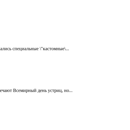
ались специальные \"кастомные\...
ечают Всемирный день устриц, но...