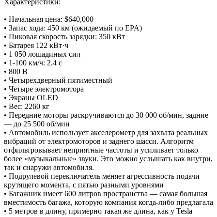
Характеристики:
• Начальная цена: $640,000
• Запас хода: 450 км (ожидаемый по EPA)
• Пиковая скорость зарядки: 350 кВт
• Батарея 122 кВт·ч
• 1 050 лошадиных сил
• 1-100 км/ч: 2,4 с
• 800 В
• Четырехдверный пятиместный
• Четыре электромотора
• Экраны OLED
• Вес: 2260 кг
• Передние моторы раскручиваются до 30 000 об/мин, задние
— до 25 500 об/мин
• Автомобиль использует акселерометр для захвата реальных
вибраций от электромоторов и заднего шасси. Алгоритм
отфильтровывает неприятные частоты и усиливает только
более «музыкальные» звуки. Это можно услышать как внутри,
так и снаружи автомобиля.
• Подрулевой переключатель меняет агрессивность подачи
крутящего момента, с пятью разными уровнями
• Багажник имеет 600 литров пространства — самая большая
вместимость багажа, которую компания когда-либо предлагала
• 5 метров в длину, примерно такая же длина, как у Tesla