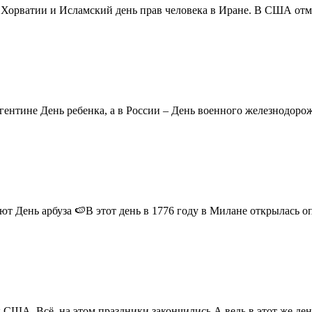
в Хорватии и Исламский день прав человека в Иране. В США отм
ентине День ребенка, а в России – День военного железнодорожн
 День арбуза 🍉В этот день в 1776 году в Милане открылась опер
США. Всё, на этом праздники закончились.А ведь в этот же день