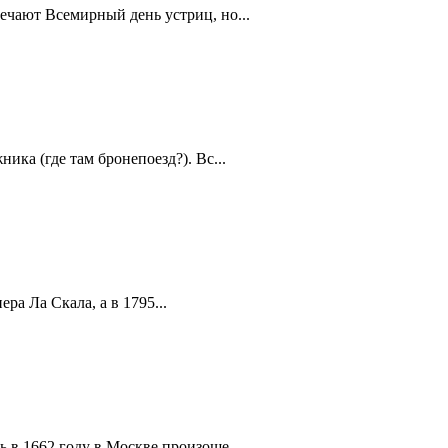
ечают Всемирный день устриц, но...
ика (где там бронепоезд?). Вс...
а Ла Скала, а в 1795...
 в 1662 году в Москве произоше...