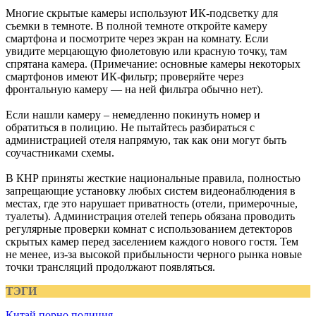
Многие скрытые камеры используют ИК-подсветку для
съемки в темноте. В полной темноте откройте камеру
смартфона и посмотрите через экран на комнату. Если
увидите мерцающую фиолетовую или красную точку, там
спрятана камера. (Примечание: основные камеры некоторых
смартфонов имеют ИК-фильтр; проверяйте через
фронтальную камеру — на ней фильтра обычно нет).
Если нашли камеру – немедленно покинуть номер и
обратиться в полицию. Не пытайтесь разбираться с
администрацией отеля напрямую, так как они могут быть
соучастниками схемы.
В КНР приняты жесткие национальные правила, полностью
запрещающие установку любых систем видеонаблюдения в
местах, где это нарушает приватность (отели, примерочные,
туалеты). Администрация отелей теперь обязана проводить
регулярные проверки комнат с использованием детекторов
скрытых камер перед заселением каждого нового гостя. Тем
не менее, из-за высокой прибыльности черного рынка новые
точки трансляций продолжают появляться.
ТЭГИ
Китай
порно
полиция