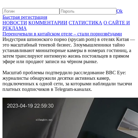
Ok
Быстрая регистрация
НОВОСТИ
КОММЕНТАРИИ
СТАТИСТИКА
О САЙТЕ И
РЕКЛАМА
Переночевали в китайском отеле – стали порнозвёздами
Индустрия шпионского порно (spycam porn) в отелях Китая —
это масштабный теневой бизнес. Злоумышленники тайно
устанавливают миниатюрные камеры в номерах гостиниц, а
затем транслируют интимную жизнь постояльцев в прямом
эфире или продают записи на чёрном рынке.
Масштаб проблемы подтвердило расследование BBC Eye:
журналисты обнаружили десятки активных камер,
подключенных к одной сети, за которыми наблюдали тысячи
платных подписчиков в Telegram-каналах.