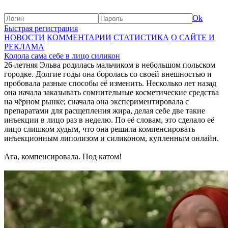
Ok
Быстрая регистрация
НОВОСТИ
КОММЕНТАРИИ
СТАТИСТИКА
О САЙТЕ И
РЕКЛАМА
Колола сама себе в лицо силикон
26-летняя Эльва родилась мальчиком в небольшом польском
городке. Долгие годы она боролась со своей внешностью и
пробовала разные способы её изменить. Несколько лет назад
она начала заказывать сомнительные косметические средства
на чёрном рынке; сначала она экспериментировала с
препаратами для расщепления жира, делая себе две такие
инъекции в лицо раз в неделю. По её словам, это сделало её
лицо слишком худым, что она решила компенсировать
инъекционным липолизом и силиконом, купленным онлайн.
Ага, компенсировала. Под катом!