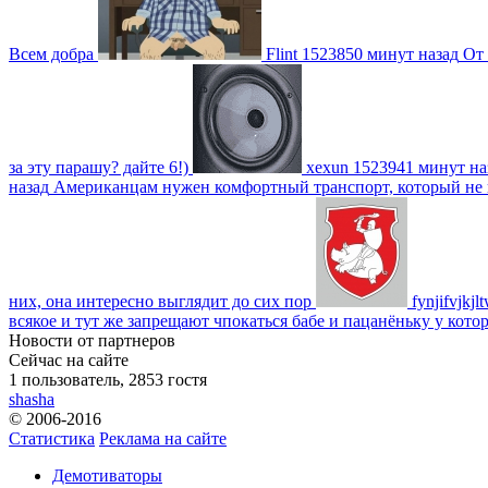
Всем добра
Flint
1523850 минут назад
От 
за эту парашу? дайте 6!)
xexun
1523941 минут на
назад
Американцам нужен комфортный транспорт, который не пот
них, она интересно выглядит до сих пор
fynjifvjkjl
всякое и тут же запрещают чпокаться бабе и пацанёньку у кото
Новости от партнеров
Сейчас на сайте
1 пользователь, 2853 гостя
shasha
© 2006-2016
Статистика
Реклама на сайте
Демотиваторы