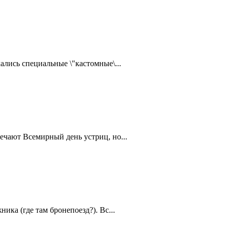
ались специальные \"кастомные\...
ечают Всемирный день устриц, но...
ика (где там бронепоезд?). Вс...