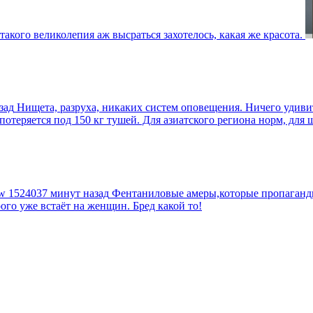
такого великолепия аж высраться захотелось, какая же красота.
зад
Нищета, разруха, никаких систем оповещения. Ничего удив
еряется под 150 кг тушей. Для азиатского региона норм, для шт
tw
1524037 минут назад
Фентаниловые амеры,которые пропагандир
рого уже встаёт на женщин. Бред какой то!