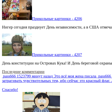
Прикольные картинки - 4206
Нигер сегодня празднует День независимости, а в США отмечают
Прикольные картинки - 4207
День конституции на Островах Кука! И День береговой охраны 
Последние комментарии
pass666
1523799 минут назад
Это всё моя жена писала
pass666
затрагивать чувствительных тем, ибо сейчас это красный фла
Спасибо!