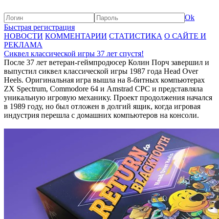
Ok
Быстрая регистрация
НОВОСТИ
КОММЕНТАРИИ
СТАТИСТИКА
О САЙТЕ И
РЕКЛАМА
Сиквел классической игры 37 лет спустя!
После 37 лет ветеран-геймпродюсер Колин Порч завершил и
выпустил сиквел классической игры 1987 года Head Over
Heels. Оригинальная игра вышла на 8-битных компьютерах
ZX Spectrum, Commodore 64 и Amstrad CPC и представляла
уникальную игровую механику. Проект продолжения начался
в 1989 году, но был отложен в долгий ящик, когда игровая
индустрия перешла с домашних компьютеров на консоли.