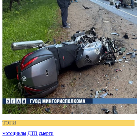
ТЭГИ
мотоциклы
ДТП
смерти