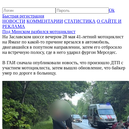
Ok
Быстрая регистрация
НОВОСТИ
КОММЕНТАРИИ
СТАТИСТИКА
О САЙТЕ И
РЕКЛАМА
Под Минском разбился мотоциклист
На Заславском шоссе вечером 28 мая 41-летний мотоциклист
на Ямахе по какой-то причине врезался в автомобиль,
двигавшийся в попутном направлении, затем его отбросило
на встречную полосу, где в него ударил фургон Мерседес.
В ГАИ сначала опубликовали новость, что произошло ДТП с
участием мотоциклиста, затем вышло обновление, что байкер
умер по дороге в больницу.