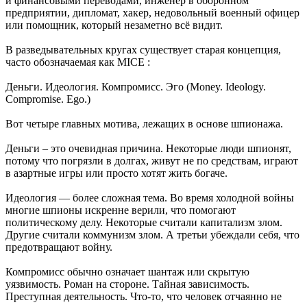
и финансовыми переводами, инженер в оборонном
предприятии, дипломат, хакер, недовольный военный офицер
или помощник, который незаметно всё видит.
В разведывательных кругах существует старая концепция,
часто обозначаемая как MICE :
Деньги. Идеология. Компромисс. Эго (Money. Ideology.
Compromise. Ego.)
Вот четыре главных мотива, лежащих в основе шпионажа.
Деньги – это очевидная причина. Некоторые люди шпионят,
потому что погрязли в долгах, живут не по средствам, играют
в азартные игры или просто хотят жить богаче.
Идеология — более сложная тема. Во время холодной войны
многие шпионы искренне верили, что помогают
политическому делу. Некоторые считали капитализм злом.
Другие считали коммунизм злом. А третьи убеждали себя, что
предотвращают войну.
Компромисс обычно означает шантаж или скрытую
уязвимость. Роман на стороне. Тайная зависимость.
Преступная деятельность. Что-то, что человек отчаянно не