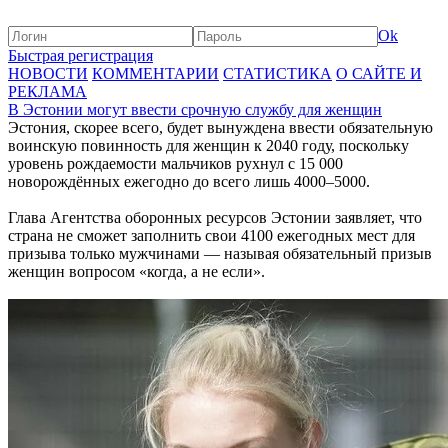
Ok
Быстрая регистрация
НОВОСТИ
КОММЕНТАРИИ
СТАТИСТИКА
О САЙТЕ И
РЕКЛАМА
В Эстонии могут ввести срочную службу для женщин
Эстония, скорее всего, будет вынуждена ввести обязательную
воинскую повинность для женщин к 2040 году, поскольку
уровень рождаемости мальчиков рухнул с 15 000
новорождённых ежегодно до всего лишь 4000–5000.
Глава Агентства оборонных ресурсов Эстонии заявляет, что
страна не сможет заполнить свои 4100 ежегодных мест для
призыва только мужчинами — называя обязательный призыв
женщин вопросом «когда, а не если».