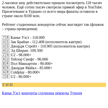
2-часовое шоу действительно пришли посмотреть 118 тысяч
человек. Ещё сотни тысяч смотрели прямой эфир в YouTube.
Прилетевшие в Турцию со всего мира фанаты оставили в
стране около $100 млн.
Рейтинг стадионных концертов сейчас выглядит так (флажок
– страна проведения)
🇹🇷 Канье Уэст - 118.000
🇺🇸 Зак Брайан - 112.408 (исполнитель кантри)
🇺🇸 Джордж Стрейт - 110.905 (исполнитель кантри)
🇦🇺 Эд Ширан- 109.500
🇿🇦 U2 - 98.000+
🇦🇺 Тейлор Свифт - 96.006
🇧🇷 Пол Маккартни - 90.000+
🇧🇷 Джордж Майкл - 85.000+
🇦🇷 Coldplay - 80.000+
🇮🇪 U2 - 80.000+
ТЭГИ
Канье Уэст
концерты
стадионы
рекорды
Турция