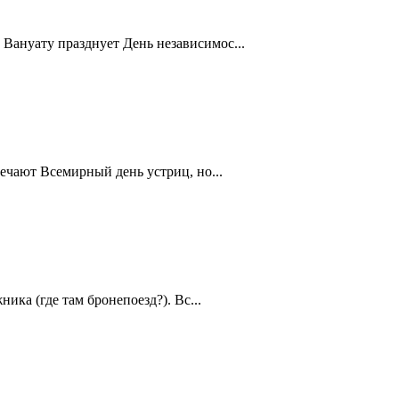
Вануату празднует День независимос...
ечают Всемирный день устриц, но...
ика (где там бронепоезд?). Вс...