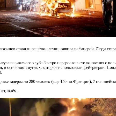
магазинов ставили решётки, сетки, зашивали фанерой. Люди стар
итула парижского клуба быстро переросло в столкновения с пол
ин, в основном смуглых, которые использовали фейерверки. Попл
е.
ариже задержано 280 человек (еще 140 по Франции), 7 полицейск
ет, ждём.