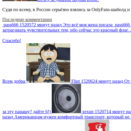
Судя по всему, в России серьёзно взялись за OnlyFans-шаболд и
Последние комментарии
pass666
1520572 минут назад
Это всё моя жена писала
pass666
затрагивать чувствительных тем, ибо сейчас это красный фла
Спасибо!
Всем добра
Flint
1520624 минут назад
От 
за эту парашу? дайте 6!)
xexun
1520714 минут на
назад
Американцам нужен комфортный транспорт, который не пот