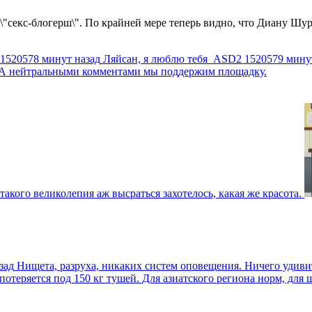
 \"секс-блогерш\". По крайней мере теперь видно, что Диану Шур
1520578 минут назад
Ляйсан, я люблю тебя
ASD2
1520579 мину
г. А нейтральными комментами мы поддержим площадку.
такого великолепия аж высраться захотелось, какая же красота.
зад
Нищета, разруха, никаких систем оповещения. Ничего удив
еряется под 150 кг тушей. Для азиатского региона норм, для шт