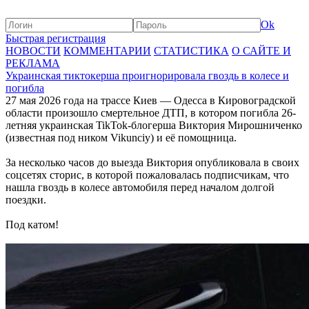
Ok
Быстрая регистрация
НОВОСТИ
КОММЕНТАРИИ
СТАТИСТИКА
О САЙТЕ И
РЕКЛАМА
Украинская тиктокерша проигнорировала гвоздь в колесе и
погибла
27 мая 2026 года на трассе Киев — Одесса в Кировоградской
области произошло смертельное ДТП, в котором погибла 26-
летняя украинская TikTok-блогерша Виктория Мирошниченко
(известная под ником Vikunciy) и её помощница.
За несколько часов до выезда Виктория опубликовала в своих
соцсетях сторис, в которой пожаловалась подписчикам, что
нашла гвоздь в колесе автомобиля перед началом долгой
поездки.
Под катом!