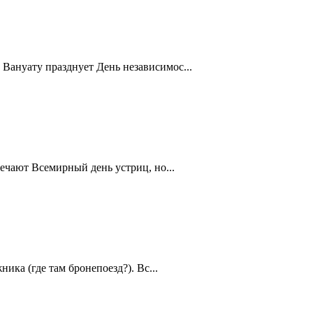
Вануату празднует День независимос...
ечают Всемирный день устриц, но...
ика (где там бронепоезд?). Вс...