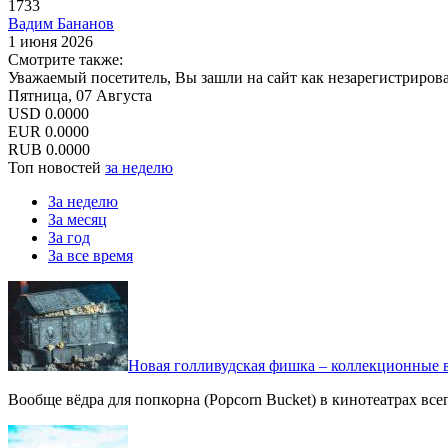
1733
Вадим Бананов
1 июня 2026
Смотрите также:
Уважаемый посетитель, Вы зашли на сайт как незарегистриров
Пятница, 07 Августа
USD
0.0000
EUR
0.0000
RUB
0.0000
Топ новостей
за неделю
За неделю
За месяц
За год
За все время
Новая голливудская фишка – коллекционные в
Вообще вёдра для попкорна (Popcorn Bucket) в кинотеатрах вс