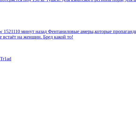
tw
1521110 минут назад
Фентаниловые амеры,которые пропагандир
е встаёт на женщин. Бред какой то!
Tr1ad