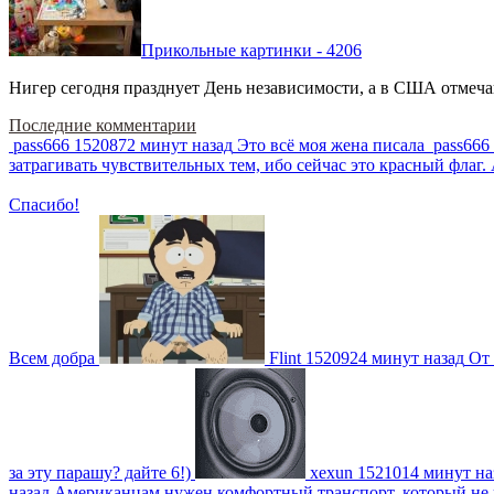
Прикольные картинки - 4206
Нигер сегодня празднует День независимости, а в США отмечают
Последние комментарии
pass666
1520872 минут назад
Это всё моя жена писала
pass666
затрагивать чувствительных тем, ибо сейчас это красный фла
Спасибо!
Всем добра
Flint
1520924 минут назад
От 
за эту парашу? дайте 6!)
xexun
1521014 минут на
назад
Американцам нужен комфортный транспорт, который не пот