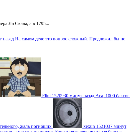
а Ла Скала, а в 1795...
т назад
На самом деле это вопрос сложный. Предложил бы не
Flint
1520930 минут назад
Ага, 1000 баксов
ительного, жаль погибших
xexun
1521037 минут
атов - только как прикол. Бензиновая версия старая была у