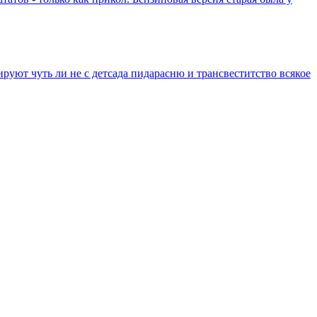
уют чуть ли не с детсада пидарасню и трансвеститство всякое