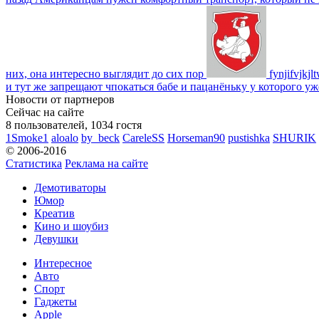
них, она интересно выглядит до сих пор
fynjifvjkjl
и тут же запрещают чпокаться бабе и пацанёньку у которого уж
Новости от партнеров
Сейчас на сайте
8 пользователей, 1034 гостя
1Smoke1
aloalo
by_beck
CareleSS
Horseman90
pustishka
SHURIK
© 2006-2016
Статистика
Реклама на сайте
Демотиваторы
Юмор
Креатив
Кино и шоубиз
Девушки
Интересное
Авто
Спорт
Гаджеты
Apple