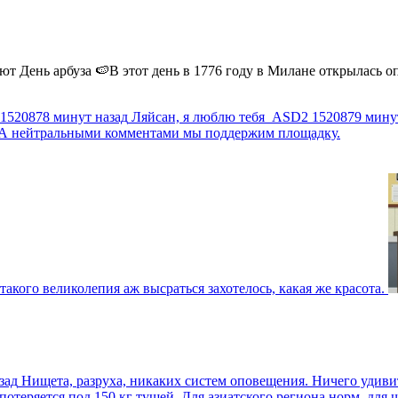
 День арбуза 🍉В этот день в 1776 году в Милане открылась опер
1520878 минут назад
Ляйсан, я люблю тебя
ASD2
1520879 мину
г. А нейтральными комментами мы поддержим площадку.
такого великолепия аж высраться захотелось, какая же красота.
зад
Нищета, разруха, никаких систем оповещения. Ничего удив
еряется под 150 кг тушей. Для азиатского региона норм, для шт