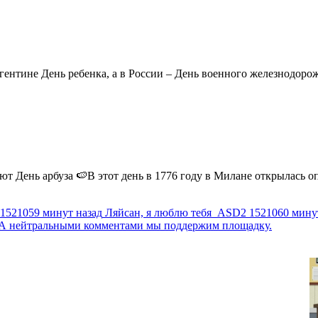
ентине День ребенка, а в России – День военного железнодорожн
 День арбуза 🍉В этот день в 1776 году в Милане открылась опер
1521059 минут назад
Ляйсан, я люблю тебя
ASD2
1521060 мину
г. А нейтральными комментами мы поддержим площадку.