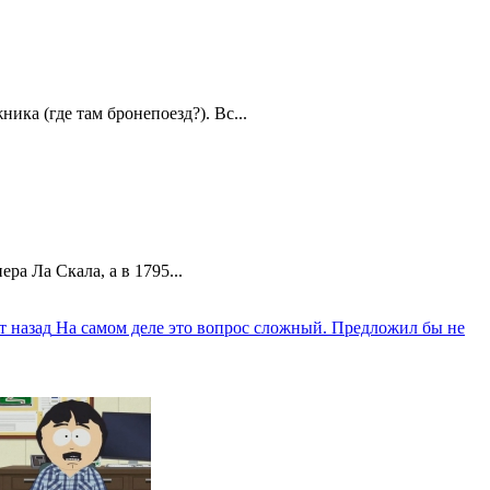
ика (где там бронепоезд?). Вс...
а Ла Скала, а в 1795...
т назад
На самом деле это вопрос сложный. Предложил бы не