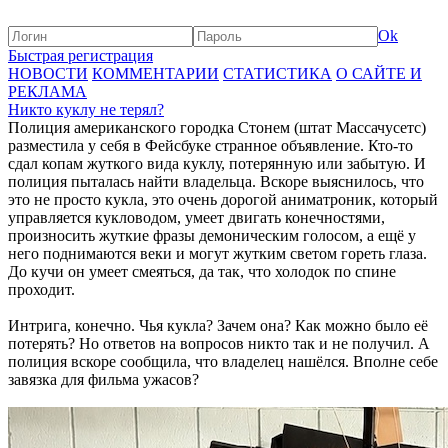
Ok
Быстрая регистрация
НОВОСТИ
КОММЕНТАРИИ
СТАТИСТИКА
О САЙТЕ И
РЕКЛАМА
Никто куклу не терял?
Полиция американского городка Стонем (штат Массачусетс)
разместила у себя в Фейсбуке странное объявление. Кто-то
сдал копам жуткого вида куклу, потерянную или забытую. И
полиция пыталась найти владельца. Вскоре выяснилось, что
это не просто кукла, это очень дорогой аниматроник, который
управляется кукловодом, умеет двигать конечностями,
произносить жуткие фразы демоническим голосом, а ещё у
него поднимаются веки и могут жутким светом гореть глаза.
До кучи он умеет смеяться, да так, что холодок по спине
проходит.
Интрига, конечно. Чья кукла? Зачем она? Как можно было её
потерять? Но ответов на вопросов никто так и не получил. А
полиция вскоре сообщила, что владелец нашёлся. Вполне себе
завязка для фильма ужасов?