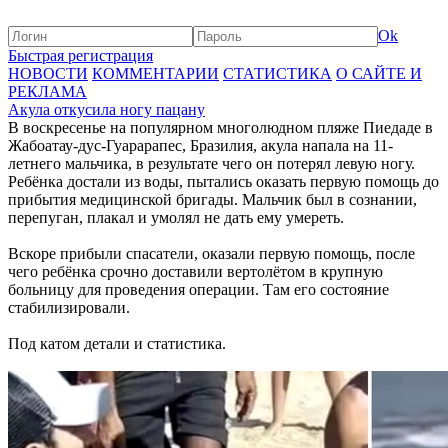
Ok
Быстрая регистрация
НОВОСТИ
КОММЕНТАРИИ
СТАТИСТИКА
О САЙТЕ И
РЕКЛАМА
Акула откусила ногу пацану
В воскресенье на популярном многолюдном пляже Пиедаде в
Жабоатау-дус-Гуарарапес, Бразилия, акула напала на 11-
летнего мальчика, в результате чего он потерял левую ногу.
Ребёнка достали из воды, пытались оказать первую помощь до
прибытия медицинской бригады. Мальчик был в сознании,
перепуган, плакал и умолял не дать ему умереть.
Вскоре прибыли спасатели, оказали первую помощь, после
чего ребёнка срочно доставили вертолётом в крупную
больницу для проведения операции. Там его состояние
стабилизировали.
Под катом детали и статистика.