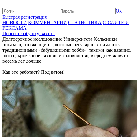
Ok
Быстрая регистрация
НОВОСТИ
КОММЕНТАРИИ
СТАТИСТИКА
О САЙТЕ И
РЕКЛАМА
Просите бабушку вязать!
Долгосрочное исследование Университета Хельсинки
показало, что женщины, которые регулярно занимаются
традиционными «бабушкиными хобби», такими как вязание,
шитье, крючковое вязание и садоводство, в среднем живут на
восемь лет дольше.
Как это работает? Под катом!