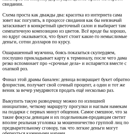
свидании.
Схема проста как дважды два: красотка из интернета сама
зовет вас погулять, в процессе свидания как бы невзначай
затаскивает в конкретный цветочный салон и выбирает там
симпатичную композицию из цветов. Всё вроде бы хорошо,
но вдруг оказывается, что букет стоит какие-то немыслимые
деньги, сотни долларов по курсу.
Ошарашенный мужчина, боясь показаться скупердяем,
послушно прикладывает карту к терминалу, после чего дама
резко вспоминает про «срочные дела» и испаряется вместе с
охапкой роз.
Финал этой драмы банален: девица возвращает букет обратно
флористам, получает свой сочный процент, а один и тот же
веник за вечер умудряются продать ещё несколько раз.
Выкупить такую разводчицу можно по излишней
инициативе, четкому маршруту прогулки и наглым намекам
на подарки с первых минут общения. Самое смешное, что за
такие фокусы девицам и их подельникам-продавцам светит
вполне реальная уголовка за мошенничество группой лиц по
предварительному сговору, так что легкие деньги могут
обернуться казенными нарами.