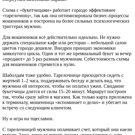
Схема с «букетчицами» работает гораздо эффективнее
«тарелочниц», так как она оптимизировала бизнес-процессы
мошенников и построена на более сильных психологических
триггерах мужчин.
Для мошенников всё действительно идеально. Не нужно
держать специальное кафе или ресторан – небольшой салон
цветов гораздо дешевле. Внедрен принцип экономики
замкнутого цикла. Один и тот же премиальный букет за вечер
«продают» до 5 раз разным мужчинам. Себестоимость схемы
для мошенников стремится к нулю.
Шаболдам тоже удобно. Тарелочнице приходится сидеть с
жертвой 1–2 часа, поддерживать беседу и делать вид, что
мужчина ей интересен, чтобы он оплатил ужин. Свидание
букетчицы длится от силы 15–20 минут. Маршрут построен
так, чтобы сразу зайти в магазин. Как только карта приложена
к терминалу, мошенница «вспоминает о делах» и убегает на
встречу со следующим клиентом.
Ну и игра на тщеславии.
С тарелочницей мужчина оплачивает счет, который они наели
вместе. Здесь легко включить режим «пополамщика» или