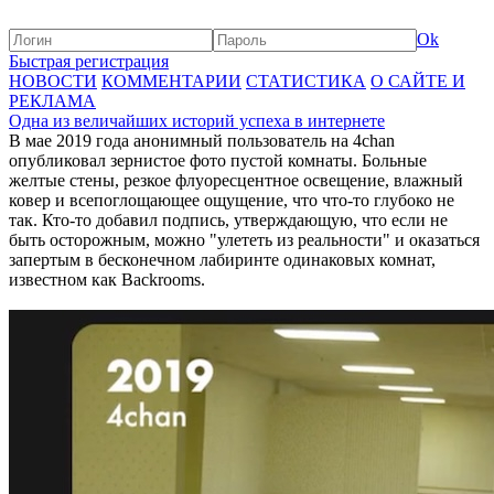
Ok
Быстрая регистрация
НОВОСТИ
КОММЕНТАРИИ
СТАТИСТИКА
О САЙТЕ И
РЕКЛАМА
Одна из величайших историй успеха в интернете
В мае 2019 года анонимный пользователь на 4chan
опубликовал зернистое фото пустой комнаты. Больные
желтые стены, резкое флуоресцентное освещение, влажный
ковер и всепоглощающее ощущение, что что-то глубоко не
так. Кто-то добавил подпись, утверждающую, что если не
быть осторожным, можно "улететь из реальности" и оказаться
запертым в бесконечном лабиринте одинаковых комнат,
известном как Backrooms.