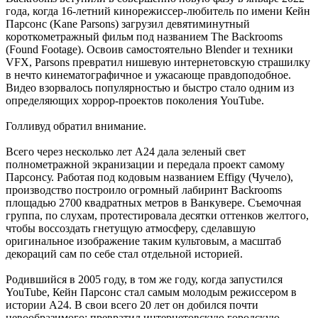
года, когда 16-летний кинорежиссер-любитель по имени Кейн
Парсонс (Kane Parsons) загрузил девятиминутный
короткометражный фильм под названием The Backrooms
(Found Footage). Освоив самостоятельно Blender и техники
VFX, Parsons превратил нишевую интернетовскую страшилку
в нечто кинематографичное и ужасающе правдоподобное.
Видео взорвалось популярностью и быстро стало одним из
определяющих хоррор-проектов поколения YouTube.
Голливуд обратил внимание.
Всего через несколько лет A24 дала зеленый свет
полнометражной экранизации и передала проект самому
Парсонсу. Работая под кодовым названием Effigy (Чучело),
производство построило огромный лабиринт Backrooms
площадью 2700 квадратных метров в Ванкувере. Съемочная
группа, по слухам, протестировала десятки оттенков желтого,
чтобы воссоздать гнетущую атмосферу, сделавшую
оригинальное изображение таким культовым, а масштаб
декораций сам по себе стал отдельной историей.
Родившийся в 2005 году, в том же году, когда запустился
YouTube, Кейн Парсонс стал самым молодым режиссером в
истории A24. В свои всего 20 лет он добился почти
невообразимого: превратил интернетовскую городскую