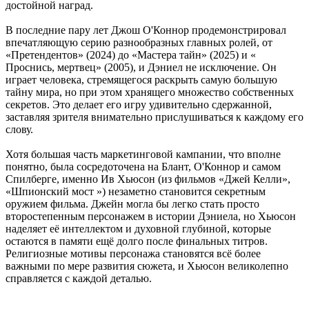
достойной наград.
В последние пару лет Джош О'Коннор продемонстрировал
впечатляющую серию разнообразных главных ролей, от
«Претендентов» (2024) до «Мастера тайн» (2025) и «
Проснись, мертвец» (2005), и Дэниел не исключение. Он
играет человека, стремящегося раскрыть самую большую
тайну мира, но при этом хранящего множество собственных
секретов. Это делает его игру удивительно сдержанной,
заставляя зрителя внимательно прислушиваться к каждому его
слову.
Хотя большая часть маркетинговой кампании, что вполне
понятно, была сосредоточена на Блант, О'Коннор и самом
Спилберге, именно Ив Хьюсон (из фильмов «Джей Келли»,
«Шпионский мост ») незаметно становится секретным
оружием фильма. Джейн могла бы легко стать просто
второстепенным персонажем в истории Дэниела, но Хьюсон
наделяет её интеллектом и духовной глубиной, которые
остаются в памяти ещё долго после финальных титров.
Религиозные мотивы персонажа становятся всё более
важными по мере развития сюжета, и Хьюсон великолепно
справляется с каждой деталью.