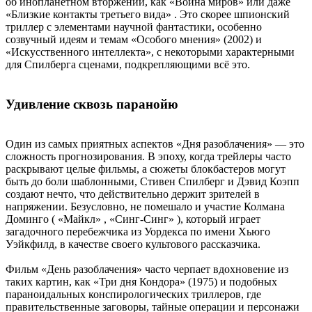
об инопланетном вторжении, как «Война миров» или даже
«Близкие контакты третьего вида» . Это скорее шпионский
триллер с элементами научной фантастики, особенно
созвучный идеям и темам «Особого мнения» (2002) и
«Искусственного интеллекта», с некоторыми характерными
для Спилберга сценами, подкрепляющими всё это.
Удивление сквозь паранойю
Один из самых приятных аспектов «Дня разоблачения» — это
сложность прогнозирования. В эпоху, когда трейлеры часто
раскрывают целые фильмы, а сюжеты блокбастеров могут
быть до боли шаблонными, Стивен Спилберг и Дэвид Коэпп
создают нечто, что действительно держит зрителей в
напряжении. Безусловно, не помешало и участие Колмана
Доминго ( «Майкл» , «Синг-Синг» ), который играет
загадочного перебежчика из Уордекса по имени Хьюго
Уэйкфилд, в качестве своего культового рассказчика.
Фильм «День разоблачения» часто черпает вдохновение из
таких картин, как «Три дня Кондора» (1975) и подобных
параноидальных конспирологических триллеров, где
правительственные заговоры, тайные операции и персонажи