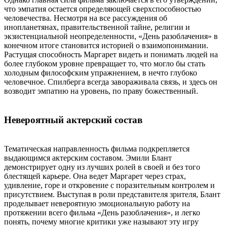
что эмпатия остается определяющей сверхспособностью
человечества. Несмотря на все рассуждения об
инопланетянах, правительственной тайне, религии и
экзистенциальной неопределенности, «День разоблачения» в
конечном итоге становится историей о взаимопонимании.
Растущая способность Маргарет видеть и понимать людей на
более глубоком уровне превращает то, что могло бы стать
холодным философским упражнением, в нечто глубоко
человечное. Спилберга всегда завораживала связь, и здесь он
возводит эмпатию на уровень, по праву божественный.
Невероятный актерский состав
Тематическая направленность фильма подкрепляется
выдающимся актерским составом. Эмили Блант
демонстрирует одну из лучших ролей в своей и без того
блестящей карьере. Она ведет Маргарет через страх,
удивление, горе и откровение с поразительным контролем и
присутствием. Выступая в роли представителя зрителя, Блант
проделывает невероятную эмоциональную работу на
протяжении всего фильма «День разоблачения», и легко
понять, почему многие критики уже называют эту игру