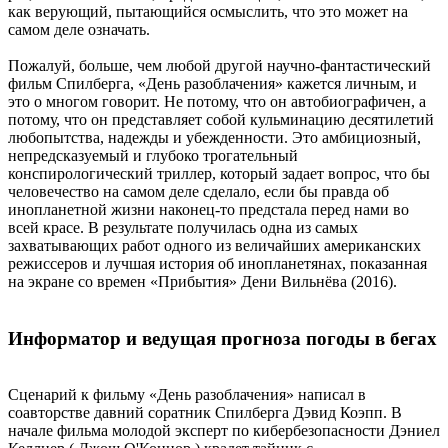
как верующий, пытающийся осмыслить, что это может на
самом деле означать.
Пожалуй, больше, чем любой другой научно-фантастический
фильм Спилберга, «День разоблачения» кажется личным, и
это о многом говорит. Не потому, что он автобиографичен, а
потому, что он представляет собой кульминацию десятилетий
любопытства, надежды и убежденности. Это амбициозный,
непредсказуемый и глубоко трогательный
конспирологический триллер, который задает вопрос, что бы
человечество на самом деле сделало, если бы правда об
инопланетной жизни наконец-то предстала перед нами во
всей красе. В результате получилась одна из самых
захватывающих работ одного из величайших американских
режиссеров и лучшая история об инопланетянах, показанная
на экране со времен «Прибытия» Дени Вильнёва (2016).
Информатор и ведущая прогноза погоды в бегах
Сценарий к фильму «День разоблачения» написал в
соавторстве давний соратник Спилберга Дэвид Коэпп. В
начале фильма молодой эксперт по кибербезопасности Дэниел