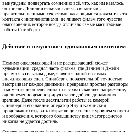
вынуждены подвергать сомнению всё, что, как им казалось,
они знали. Дополнительный аспект, связанный с
правительственными секретами, касающимися доказательств
контакта с инопланетянами, не лишает фильм того чувства
благоговения, которое всегда отличало самые масштабные
работы Спилберга.
Действие и сочувствие с одинаковым почтением
Помимо ошеломляющей и не раскрывающей сюжет
кульминации, средняя часть фильма, где Дэниел и Джейн
прячутся в сельском доме, является одной из самых
впечатляющих сцен. Спилберг с поразительной точностью
выстраивает каждое движение, превращая простые разговоры
и моменты неопределенности в захватывающее напряжение,
одновременно демонстрируя старое доброе, динамичное
зрелище. Даже после десятилетий работы за камерой
Спилберг и его давний оператор Януш Каминский
продолжают создавать потрясающие сцены с уровнем ясности
и воображения, которого большинству кинематографистов
никогда не удается достичь.
Однако главная сила фильма заключается в его утверждении,