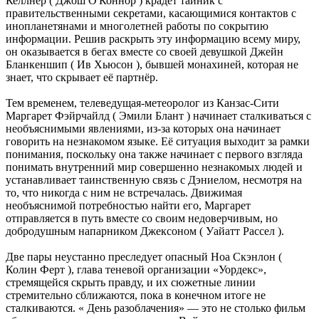
Келлнер ( Джош О'Коннор ) крадет тайник с
правительственными секретами, касающимися контактов с
инопланетянами и многолетней работы по сокрытию
информации. Решив раскрыть эту информацию всему миру,
он оказывается в бегах вместе со своей девушкой Джейн
Бланкеншип ( Ив Хьюсон ), бывшей монахиней, которая не
знает, что скрывает её партнёр.
Тем временем, телеведущая-метеоролог из Канзас-Сити
Маргарет Фэйрчайлд ( Эмили Блант ) начинает сталкиваться с
необъяснимыми явлениями, из-за которых она начинает
говорить на незнакомом языке. Её ситуация выходит за рамки
понимания, поскольку она также начинает с первого взгляда
понимать внутренний мир совершенно незнакомых людей и
устанавливает таинственную связь с Дэниелом, несмотря на
то, что никогда с ним не встречалась. Движимая
необъяснимой потребностью найти его, Маргарет
отправляется в путь вместе со своим недоверчивым, но
добродушным напарником Джексоном ( Уайатт Рассел ).
Две пары неустанно преследует опасный Ноа Скэнлон (
Колин Ферт ), глава теневой организации «Уордекс»,
стремящейся скрыть правду, и их сюжетные линии
стремительно сближаются, пока в конечном итоге не
сталкиваются. « День разоблачения» — это не столько фильм