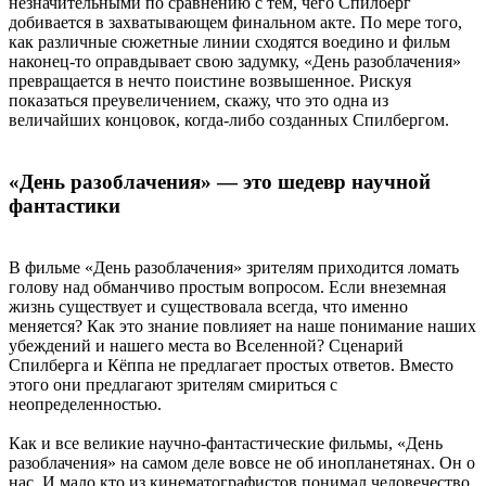
незначительными по сравнению с тем, чего Спилберг
добивается в захватывающем финальном акте. По мере того,
как различные сюжетные линии сходятся воедино и фильм
наконец-то оправдывает свою задумку, «День разоблачения»
превращается в нечто поистине возвышенное. Рискуя
показаться преувеличением, скажу, что это одна из
величайших концовок, когда-либо созданных Спилбергом.
«День разоблачения» — это шедевр научной
фантастики
В фильме «День разоблачения» зрителям приходится ломать
голову над обманчиво простым вопросом. Если внеземная
жизнь существует и существовала всегда, что именно
меняется? Как это знание повлияет на наше понимание наших
убеждений и нашего места во Вселенной? Сценарий
Спилберга и Кёппа не предлагает простых ответов. Вместо
этого они предлагают зрителям смириться с
неопределенностью.
Как и все великие научно-фантастические фильмы, «День
разоблачения» на самом деле вовсе не об инопланетянах. Он о
нас. И мало кто из кинематографистов понимал человечество