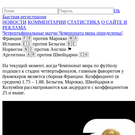
Ok
Быстрая регистрация
НОВОСТИ
КОММЕНТАРИИ
СТАТИСТИКА
О САЙТЕ И
РЕКЛАМА
Четвертьфинальные матчи Чемпионата мира определены!
Франция 🇫🇷 против Марокко 🇲🇦
Испания 🇪🇸 против Бельгии 🇧🇪
Норвегия 🇳🇴 против Англии 🏴󠁧󠁢󠁥󠁮󠁧󠁿
Аргентина 🇦🇷 против Швейцарии 🇨🇭
На текущий момент, когда Чемпионат мира по футболу
подошел к стадии четвертьфиналов, главным фаворитом у
букмекеров является сборная Франции. Коэффициент (в
среднем) 1.75 – 1.88. Бельгия, Марокко, Швейцария и
Колумбия рассматриваются как андердоги с коэффициентом
25 и выше.