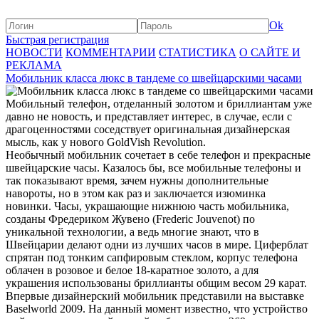
Ok
Быстрая регистрация
НОВОСТИ
КОММЕНТАРИИ
СТАТИСТИКА
О САЙТЕ И
РЕКЛАМА
Мобильник класса люкс в тандеме со швейцарскими часами
Мобильный телефон, отделанный золотом и бриллиантам уже
давно не новость, и представляет интерес, в случае, если с
драгоценностями соседствует оригинальная дизайнерская
мысль, как у нового GoldVish Revolution.
Необычный мобильник сочетает в себе телефон и прекрасные
швейцарские часы. Казалось бы, все мобильные телефоны и
так показывают время, зачем нужны дополнительные
навороты, но в этом как раз и заключается изюминка
новинки. Часы, украшающие нижнюю часть мобильника,
созданы Фредериком Жувено (Frederic Jouvenot) по
уникальной технологии, а ведь многие знают, что в
Швейцарии делают одни из лучших часов в мире. Циферблат
спрятан под тонким сапфировым стеклом, корпус телефона
облачен в розовое и белое 18-каратное золото, а для
украшения использованы бриллианты общим весом 29 карат.
Впервые дизайнерский мобильник представили на выставке
Baselworld 2009. На данный момент известно, что устройство