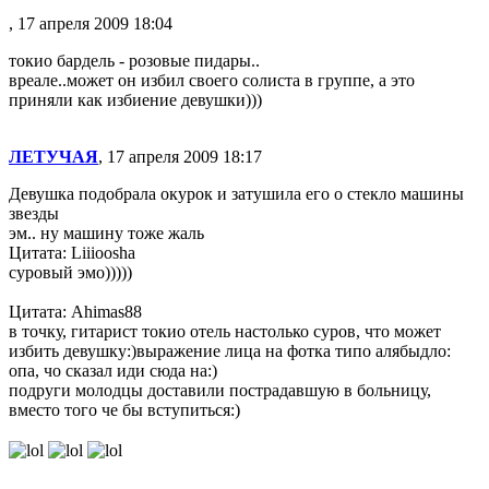
, 17 апреля 2009 18:04
токио бардель - розовые пидары..
вреале..может он избил своего солиста в группе, а это
приняли как избиение девушки)))
ЛЕТУЧАЯ
, 17 апреля 2009 18:17
Девушка подобрала окурок и затушила его о стекло машины
звезды
эм.. ну машину тоже жаль
Цитата: Liiioosha
суровый эмо)))))
Цитата: Ahimas88
в точку, гитарист токио отель настолько суров, что может
избить девушку:)выражение лица на фотка типо алябыдло:
опа, чо сказал иди сюда на:)
подруги молодцы доставили пострадавшую в больницу,
вместо того че бы вступиться:)