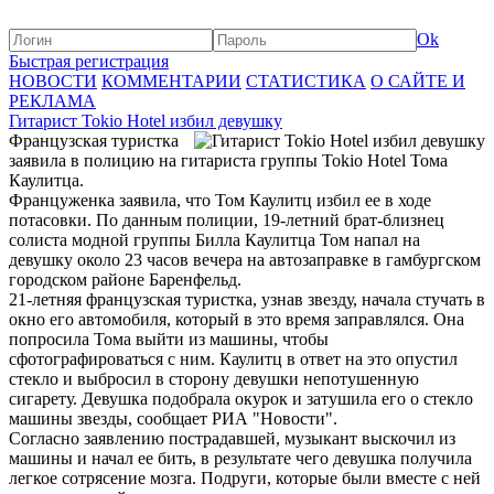
Ok
Быстрая регистрация
НОВОСТИ
КОММЕНТАРИИ
СТАТИСТИКА
О САЙТЕ И
РЕКЛАМА
Гитарист Tokio Hotel избил девушку
Французская туристка
заявила в полицию на гитариста группы Tokio Hotel Тома
Каулитца.
Француженка заявила, что Том Каулитц избил ее в ходе
потасовки. По данным полиции, 19-летний брат-близнец
солиста модной группы Билла Каулитца Том напал на
девушку около 23 часов вечера на автозаправке в гамбургском
городском районе Баренфельд.
21-летняя французская туристка, узнав звезду, начала стучать в
окно его автомобиля, который в это время заправлялся. Она
попросила Тома выйти из машины, чтобы
сфотографироваться с ним. Каулитц в ответ на это опустил
стекло и выбросил в сторону девушки непотушенную
сигарету. Девушка подобрала окурок и затушила его о стекло
машины звезды, сообщает РИА "Новости".
Согласно заявлению пострадавшей, музыкант выскочил из
машины и начал ее бить, в результате чего девушка получила
легкое сотрясение мозга. Подруги, которые были вместе с ней