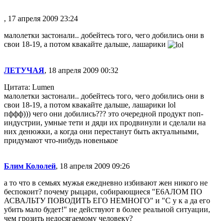
, 17 апреля 2009 23:24
малолетки застонали.. добейтесь того, чего добились они в
свои 18-19, а потом квакайте дальше, лашарики
ЛЕТУЧАЯ
, 18 апреля 2009 00:32
Цитата: Lumen
малолетки застонали.. добейтесь того, чего добились они в
свои 18-19, а потом квакайте дальше, лашарики lol
пффф))) чего они добились??? это очередной продукт поп-
индустрии, умные тети и дяди их продвинули и сделали на
них денюжки, а когда они перестанут быть актуальными,
придумают что-нибудь новенькое
Блим Кололей
, 18 апреля 2009 09:26
а то что в семьях мужья ежедневно избивают жен никого не
беспокоит? почему рыцари, собирающиеся "Е6АЛОМ ПО
АСВАЛЬТУ ПОВОДИТЬ ЕГО НЕМНОГО" и "С у к а да его
убить мало будет!" не действуют в более реальной ситуации,
чем грозить недосягаемому человеку?