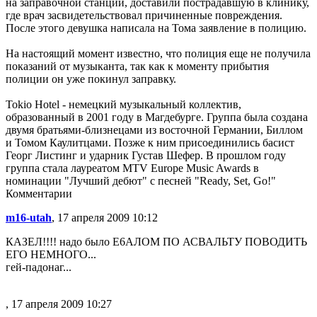
на заправочной станции, доставили пострадавшую в клинику,
где врач засвидетельствовал причиненные повреждения.
После этого девушка написала на Тома заявление в полицию.
На настоящий момент известно, что полиция еще не получила
показаний от музыканта, так как к моменту прибытия
полиции он уже покинул заправку.
Tokio Hotel - немецкий музыкальный коллектив,
образованный в 2001 году в Магдебурге. Группа была создана
двумя братьями-близнецами из восточной Германии, Биллом
и Томом Каулитцами. Позже к ним присоединились басист
Георг Листинг и ударник Густав Шефер. В прошлом году
группа стала лауреатом MTV Europe Music Awards в
номинации "Лучший дебют" с песней "Ready, Set, Go!"
Комментарии
m16-utah
, 17 апреля 2009 10:12
КАЗЕЛ!!!! надо было Е6АЛОМ ПО АСВАЛЬТУ ПОВОДИТЬ
ЕГО НЕМНОГО...
гей-падонаг...
, 17 апреля 2009 10:27