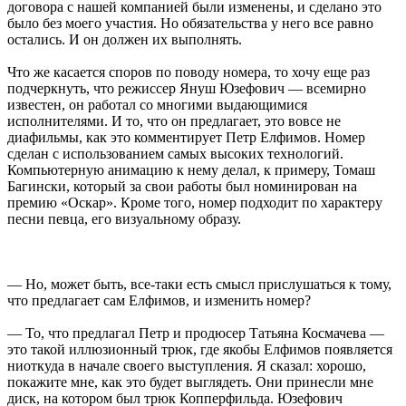
договора с нашей компанией были изменены, и сделано это
было без моего участия. Но обязательства у него все равно
остались. И он должен их выполнять.
Что же касается споров по поводу номера, то хочу еще раз
подчеркнуть, что режиссер Януш Юзефович — всемирно
известен, он работал со многими выдающимися
исполнителями. И то, что он предлагает, это вовсе не
диафильмы, как это комментирует Петр Елфимов. Номер
сделан с использованием самых высоких технологий.
Компьютерную анимацию к нему делал, к примеру, Томаш
Багински, который за свои работы был номинирован на
премию «Оскар». Кроме того, номер подходит по характеру
песни певца, его визуальному образу.
— Но, может быть, все-таки есть смысл прислушаться к тому,
что предлагает сам Елфимов, и изменить номер?
— То, что предлагал Петр и продюсер Татьяна Космачева —
это такой иллюзионный трюк, где якобы Елфимов появляется
ниоткуда в начале своего выступления. Я сказал: хорошо,
покажите мне, как это будет выглядеть. Они принесли мне
диск, на котором был трюк Копперфильда. Юзефович