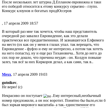
После нескольких лет штурна Д.Епланом евровижна и таки
его победой относится к етому конкурсу серьезно - глупо.
Конкурс клоунов и богатых продЮссеров
, 17 апреля 2009 18:57
В который раз мне так хочется, чтобы наш представитель
очередной раз завалил Евровидение, как это делали
практически все предшетвенники. И зазнавшегося Елфимого
на место (ох как он у меня в глазах упал. так верещать, что
Евровидение - фуфло и ему не интересно, а потом так хотеть
на него попасть), ну и еще раз Тихановича.. Хотя до него до
сих пор не дошло, что причина неудач - он. Колдун повыше
залез, так всё за них Киркоров делал, а как сами, так в..
Mexx
, 17 апреля 2009 19:03
gutnikov
,
Не верю! (с)
Некрасиво он поступает
.Ему интересный,необычный
номер предложили, а он нос воротит. Понятно бы было,если б
был зоркая мирового масштаба- а так- единственное его