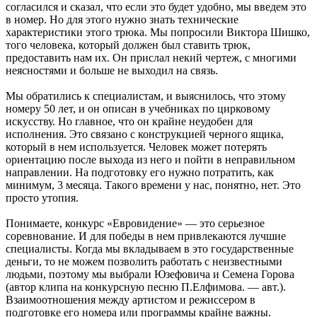
согласился и сказал, что если это будет удобно, мы введем это
в номер. Но для этого нужно знать технические
характеристики этого трюка. Мы попросили Виктора Шишко,
того человека, который должен был ставить трюк,
предоставить нам их. Он прислал некий чертеж, с многими
неясностями и больше не выходил на связь.
Мы обратились к специалистам, и выяснилось, что этому
номеру 50 лет, и он описан в учебниках по цирковому
искусству. Но главное, что он крайне неудобен для
исполнения. Это связано с конструкцией черного ящика,
который в нем используется. Человек может потерять
ориентацию после выхода из него и пойти в неправильном
направлении. На подготовку его нужно потратить, как
минимум, 3 месяца. Такого времени у нас, понятно, нет. Это
просто утопия.
Понимаете, конкурс «Евровидение» — это серьезное
соревнование. И для победы в нем привлекаются лучшие
специалисты. Когда мы вкладываем в это государственные
деньги, то не можем позволить работать с неизвестными
людьми, поэтому мы выбрали Юзефовича и Семена Горова
(автор клипа на конкурсную песню П.Елфимова. — авт.).
Взаимоотношения между артистом и режиссером в
подготовке его номера или программы крайне важны.