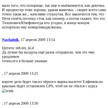
мало того, что позорище, так еще и выёживается, как девочка.
И продюссер тоже хороша, эдакая мамочка, - скорее всего сама
точно такая же... качелями стукнутая. Все закончится тем, что
Петя споёть песенку стоя, как пионер, а потом скажет, что это
Тихонович/Юзефович/да кто угодно, в конце концов
испортили ему номер/имидж/жизнь.
Nachalnik
, 17 апреля 2009 13:14
Цитата: ndt.nix_ki.d
Да лучше бы колдуна ещё разок отправили, чем это чмо
уродливое
точно,его я больше уважаю
, 17 апреля 2009 13:25
короче дело будет так:из чёрного ящика вылетет Елфимов,на
крыльях будет установлен GPS, чтоб он не сбился с курса
, 17 апреля 2009 13:50