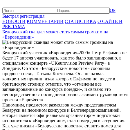
Ok
Быстрая регистрация
НОВОСТИ
КОММЕНТАРИИ
СТАТИСТИКА
О САЙТЕ И
РЕКЛАМА
Белорусский скандал может стать самым громким на
«Евровидении»
Белорусский участник «Евровидения-2009» Петр Елфимов не
будет 17 апреля участвовать, как это было запланировано, в
специальном концерте «UKeurovision Preview Party» в
Лондоне. Об этом «Белорусским новостям» сообщила
продюсер певца Татьяна Космачева. Она не назвала
конкретных причин, из-за которых Елфимов не поедет в
британскую столицу, отметив, что «отменены все
запланированные до конкурса поездки», и связано это
непосредственно с последними разногласиями с руководством
проекта «ЕвроФест».
Напомним, предметом размолвок между представителем
Беларуси на песенном конкурсе и Белтелерадиокомпанией,
которая является официальным организатором подготовки
исполнителя к «Евровидению», стал номер для выступления.
Как уже писали «Белорусские новости», ставить номер для