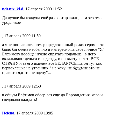
ndt.nix_ki.d
, 17 апреля 2009 11:52
Да лучше бы колдуна ещё разок отправили, чем это чмо
уродливое
, 17 апреля 2009 11:59
а мне понравился номер предложенный режиссером...это
было бы очень необычно и интересно...а свое личное "Я"
Елфимову вообще нужно спрятать подальше...в него
вкладывают деньги и надежду, и он выступает за ВСЕ
СТРАНУ и за его именем все БЕЛАРУСЫ...а он тут как
первоклашка на утренник " не хочу ,не буду,мне это не
нравиться,я это не одену"...
, 17 апреля 2009 12:53
в общем Елфимов обоср.лся еще до Евровидения, чего и
следовало ожидать!
Helena
, 17 апреля 2009 13:05