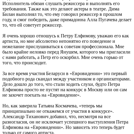
Исполнитель обязан слушать режиссера и выполнять его
требования. Также как это делают актеры в театре. Дима
Билан выполнял то, что ему говорил режиссер в прошлом
году, и смог победить, даже примадонна Алла Пугачева делает
то, что ей советует режиссер.
Я очень хорошо отношусь к Петру Елфимову, уважаю его как
артиста, но мне абсолютно непонятно его поведение и
нежелание прислушиваться к советам профессионала. Мне
было крайне неловко перед Янушем, которого мы пригласили
с нами работать, а Петр его оскорбил. Мне очень горько от
того, что происходит.
За все время участия Беларуси в «Евровидении» это первый
подобного рода скандал между участником и организаторами.
Дело дошло до того, что стали ходить слухи, будто Петра
Елфимова просто не пустят на конкурс в Москву или он сам
не захочет поехать на «Евровидение».
Но, как заверила Татьяна Космачева, «теперь мы
принципиально не откажемся от участия в конкурсе».
Александр Тиханович добавил, что, несмотря на все
разногласия, он не исключает успешного выступления Петра
Елфимова на «Евровидении». Но зависеть это теперь будет
только от самого артиста.