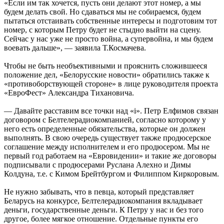
«Если им так хочется, пусть они делают этот номер, а мы
будем делать свой. Но сдаваться мы не собираемся, будем
пытаться отстаивать собственные интересы и подготовим тот
номер, с которым Петру будет не стыдно выйти на сцену.
Сейчас у нас уже не просто война, а супервойна, и мы будем
воевать дальше», — заявила Т.Космачева.
Чтобы не быть необъективными и прояснить сложившееся
положение дел, «Белорусские новости» обратились также к
«противоборствующей стороне» в лице руководителя проекта
«ЕвроФест» Александра Тихановича.
— Давайте расставим все точки над «i». Петр Елфимов связан
договором с Белтелерадиокомпанией, согласно которому у
него есть определенные обязательства, которые он должен
выполнять. В свою очередь существует также продюсерское
соглашение между исполнителем и его продюсером. Мы не
первый год работаем на «Евровидении» и такие же договоры
подписывали с продюсерами Руслана Алехно и Димы
Колдуна, т.е. с Кимом Брейтбургом и Филиппом Киркоровым.
Не нужно забывать, что в певца, который представляет
Беларусь на конкурсе, Белтелерадиокомпания вкладывает
деньги, государственные деньги. К Петру у нас и без того
другое, более мягкое отношение. Отдельные пункты его