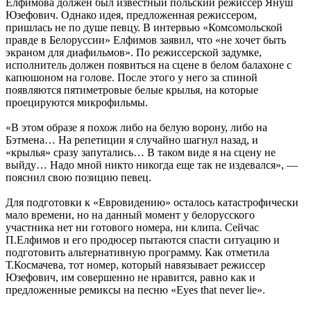
Елфимова должен был известный польский режиссер Януш
Юзефович. Однако идея, предложенная режиссером,
пришлась не по душе певцу. В интервью «Комсомольской
правде в Белоруссии» Елфимов заявил, что «не хочет быть
экраном для диафильмов». По режиссерской задумке,
исполнитель должен появиться на сцене в белом балахоне с
капюшоном на голове. После этого у него за спиной
появляются пятиметровые белые крылья, на которые
проецируются микрофильмы.
«В этом образе я похож либо на белую ворону, либо на
Бэтмена… На репетиции я случайно шагнул назад, и
«крылья» сразу запутались… В таком виде я на сцену не
выйду… Надо мной никто никогда еще так не издевался», —
пояснил свою позицию певец.
Для подготовки к «Евровидению» осталось катастрофически
мало времени, но на данный момент у белорусского
участника нет ни готового номера, ни клипа. Сейчас
П.Елфимов и его продюсер пытаются спасти ситуацию и
подготовить альтернативную программу. Как отметила
Т.Космачева, тот номер, который навязывает режиссер
Юзефович, им совершенно не нравится, равно как и
предложенные ремиксы на песню «Eyes that never lie».