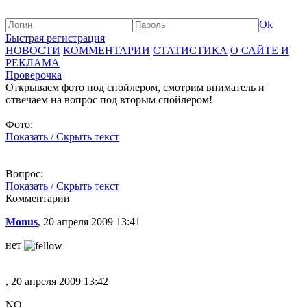
Ok
Быстрая регистрация
НОВОСТИ
КОММЕНТАРИИ
СТАТИСТИКА
О САЙТЕ И
РЕКЛАМА
Проверочка
Открываем фото под спойлером, смотрим вниматель и
отвечаем на вопрос под вторым спойлером!
Фото:
Показать / Скрыть текст
Вопрос:
Показать / Скрыть текст
Комментарии
Monus
, 20 апреля 2009 13:41
нет
, 20 апреля 2009 13:42
NO