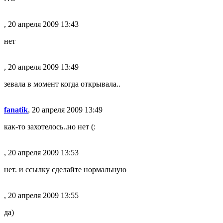
, 20 апреля 2009 13:43
нет
, 20 апреля 2009 13:49
зевала в момент когда открывала..
fanatik
, 20 апреля 2009 13:49
как-то захотелось..но нет (:
, 20 апреля 2009 13:53
нет. и ссылку сделайте нормальную
, 20 апреля 2009 13:55
да)