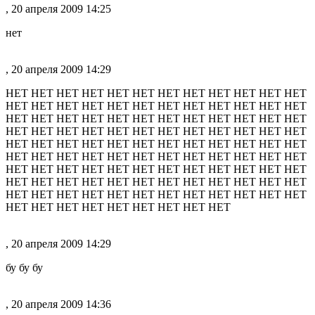
, 20 апреля 2009 14:25
нет
, 20 апреля 2009 14:29
НЕТ НЕТ НЕТ НЕТ НЕТ НЕТ НЕТ НЕТ НЕТ НЕТ НЕТ НЕТ
НЕТ НЕТ НЕТ НЕТ НЕТ НЕТ НЕТ НЕТ НЕТ НЕТ НЕТ НЕТ
НЕТ НЕТ НЕТ НЕТ НЕТ НЕТ НЕТ НЕТ НЕТ НЕТ НЕТ НЕТ
НЕТ НЕТ НЕТ НЕТ НЕТ НЕТ НЕТ НЕТ НЕТ НЕТ НЕТ НЕТ
НЕТ НЕТ НЕТ НЕТ НЕТ НЕТ НЕТ НЕТ НЕТ НЕТ НЕТ НЕТ
НЕТ НЕТ НЕТ НЕТ НЕТ НЕТ НЕТ НЕТ НЕТ НЕТ НЕТ НЕТ
НЕТ НЕТ НЕТ НЕТ НЕТ НЕТ НЕТ НЕТ НЕТ НЕТ НЕТ НЕТ
НЕТ НЕТ НЕТ НЕТ НЕТ НЕТ НЕТ НЕТ НЕТ НЕТ НЕТ НЕТ
НЕТ НЕТ НЕТ НЕТ НЕТ НЕТ НЕТ НЕТ НЕТ НЕТ НЕТ НЕТ
НЕТ НЕТ НЕТ НЕТ НЕТ НЕТ НЕТ НЕТ НЕТ
, 20 апреля 2009 14:29
бу бу бу
, 20 апреля 2009 14:36