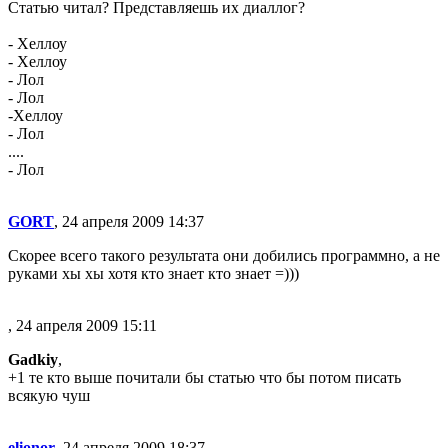
Статью читал? Представляешь их диаллог?
- Хеллоу
- Хеллоу
- Лол
- Лол
-Хеллоу
- Лол
....
- Лол
GORT
, 24 апреля 2009 14:37
Скорее всего такого результата они добились программно, а не
руками хы хы хотя кто знает кто знает =)))
, 24 апреля 2009 15:11
Gadkiy
,
+1 те кто выше почитали бы статью что бы потом писать
всякую чуш
elionor
, 24 апреля 2009 18:37