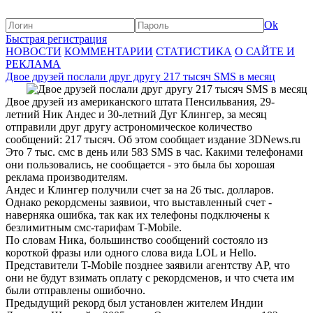
Ok
Быстрая регистрация
НОВОСТИ
КОММЕНТАРИИ
СТАТИСТИКА
О САЙТЕ И
РЕКЛАМА
Двое друзей послали друг другу 217 тысяч SMS в месяц
Двое друзей из американского штата Пенсильвания, 29-
летний Ник Андес и 30-летний Дуг Клингер, за месяц
отправили друг другу астрономическое количество
сообщений: 217 тысяч. Об этом сообщает издание 3DNews.ru
Это 7 тыс. смс в день или 583 SMS в час. Какими телефонами
они пользовались, не сообщается - это была бы хорошая
реклама производителям.
Андес и Клингер получили счет за на 26 тыс. долларов.
Однако рекордсмены заявиои, что выставленный счет -
наверняка ошибка, так как их телефоны подключены к
безлимитным смс-тарифам T-Mobile.
По словам Ника, большинство сообщений состояло из
короткой фразы или одного слова вида LOL и Hello.
Представители T-Mobile позднее заявили агентству AP, что
они не будут взимать оплату с рекордсменов, и что счета им
были отправлены ошибочно.
Предыдущий рекорд был установлен жителем Индии