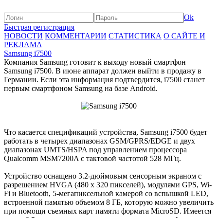
Ok
Быстрая регистрация
НОВОСТИ
КОММЕНТАРИИ
СТАТИСТИКА
О САЙТЕ И
РЕКЛАМА
Samsung i7500
Компания Samsung готовит к выходу новый смартфон
Samsung i7500. В июне аппарат должен выйти в продажу в
Германии. Если эта информация подтвердится, i7500 станет
первым смартфоном Samsung на базе Android.
Что касается спецификаций устройства, Samsung i7500 будет
работать в четырех диапазонах GSM/GPRS/EDGE и двух
диапазонах UMTS/HSPA под управлением процессора
Qualcomm MSM7200A с тактовой частотой 528 МГц.
Устройство оснащено 3.2-дюймовым сенсорным экраном с
разрешением HVGA (480 x 320 пикселей), модулями GPS, Wi-
Fi и Bluetooth, 5-мегапиксельной камерой со вспышкой LED,
встроенной памятью объемом 8 ГБ, которую можно увеличить
при помощи съемных карт памяти формата MicroSD. Имеется