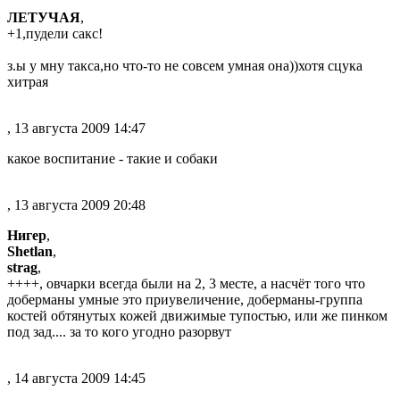
ЛЕТУЧАЯ
,
+1,пудели сакс!
з.ы у мну такса,но что-то не совсем умная она))хотя сцука
хитрая
, 13 августа 2009 14:47
какое воспитание - такие и собаки
, 13 августа 2009 20:48
Нигер
,
Shetlan
,
strag
,
++++, овчарки всегда были на 2, 3 месте, а насчёт того что
доберманы умные это приувеличение, доберманы-группа
костей обтянутых кожей движимые тупостью, или же пинком
под зад.... за то кого угодно разорвут
, 14 августа 2009 14:45