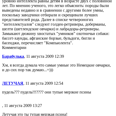
уровню интеллекта равны детям в возрасте двух с половиной
лет. По мнению ученого, это легко объяснить: породы были
выведены недавно и в сравнении с другими более умны,
поскольку заводчики отбирали и скрещивали лучших
представителей рода. Далее в списке четвероногих
"интеллектуалов" следуют голден-ретриверы, доберманы,
шелти (шетлендские овчарки) и лабрадоры-ретриверы.
Замыкают дюжину хвостатых "умников" охотничьи собаки:
бассет-хаунды, афганские борзые, бульдоги, бигли и
басенджи, перечисляет "Компьюлента".
Комментарии
Барабулька
, 11 августа 2009 12:39
Хм, я всегда думала что самые умные это Немецкие овчарки,
и до сих пор так думаю...=)))
ЛЕТУЧАЯ
, 11 августа 2009 12:54
пудель??? пудель!!!???? они тупые мерзкие псины
, 11 августа 2009 13:27
Летучая это ты тупая мерзкая псина!