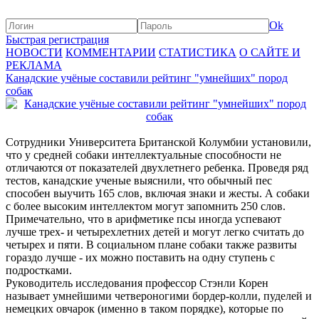
Ok
Быстрая регистрация
НОВОСТИ
КОММЕНТАРИИ
СТАТИСТИКА
О САЙТЕ И
РЕКЛАМА
Канадские учёные составили рейтинг "умнейших" пород
собак
Сотрудники Университета Британской Колумбии установили,
что у средней собаки интеллектуальные способности не
отличаются от показателей двухлетнего ребенка. Проведя ряд
тестов, канадские ученые выяснили, что обычный пес
способен выучить 165 слов, включая знаки и жесты. А собаки
с более высоким интеллектом могут запомнить 250 слов.
Примечательно, что в арифметике псы иногда успевают
лучше трех- и четырехлетних детей и могут легко считать до
четырех и пяти. В социальном плане собаки также развиты
гораздо лучше - их можно поставить на одну ступень с
подростками.
Руководитель исследования профессор Стэнли Корен
называет умнейшими четвероногими бордер-колли, пуделей и
немецких овчарок (именно в таком порядке), которые по