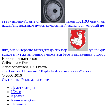
за эту парашу? дайте 6!)
xexun
1521193 минут на
назад
Американцам нужен комфортный транспорт, который не пот
них, она интересно выглядит до сих пор
fynjifvjkjl
всякое и тут же запрещают чпокаться бабе и пацанёньку у кото
Новости от партнеров
Сейчас на сайте
7 пользователей, 1001 гость
crac
EnoTosH
Horseman90
ipto
Kerby
shaman.rus
Wedlock
© 2006-2016
Статистика
Реклама на сайте
Демотиваторы
Юмор
Креатив
Кино и шоубиз
Девушки