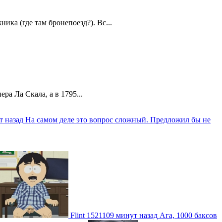
ика (где там бронепоезд?). Вс...
а Ла Скала, а в 1795...
т назад
На самом деле это вопрос сложный. Предложил бы не
Flint
1521109 минут назад
Ага, 1000 баксов