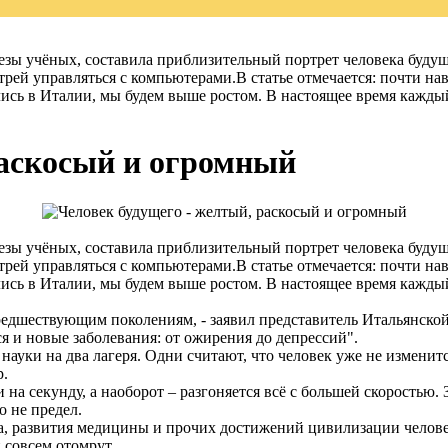
отезы учёных, составила приблизительный портрет человека буд
трей управляться с компьютерами.В статье отмечается: почти на
ись в Италии, мы будем выше ростом. В настоящее время каждый
раскосый и огромный
отезы учёных, составила приблизительный портрет человека буд
трей управляться с компьютерами.В статье отмечается: почти на
ись в Италии, мы будем выше ростом. В настоящее время каждый
дшествующим поколениям, - заявил представитель Итальянской 
я и новые заболевания: от ожирения до депрессий".
 науки на два лагеря. Одни считают, что человек уже не изменит
р.
 на секунду, а наоборот – разгоняется всё с большей скоростью.
о не предел.
сса, развития медицины и прочих достижений цивилизации челов
 совсем отомрут.