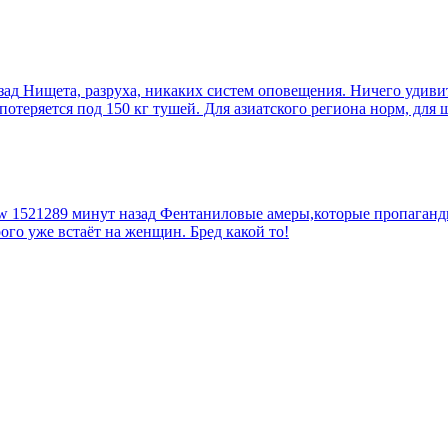
зад
Нищета, разруха, никаких систем оповещения. Ничего удиви
еряется под 150 кг тушей. Для азиатского региона норм, для шт
tw
1521289 минут назад
Фентаниловые амеры,которые пропагандир
рого уже встаёт на женщин. Бред какой то!