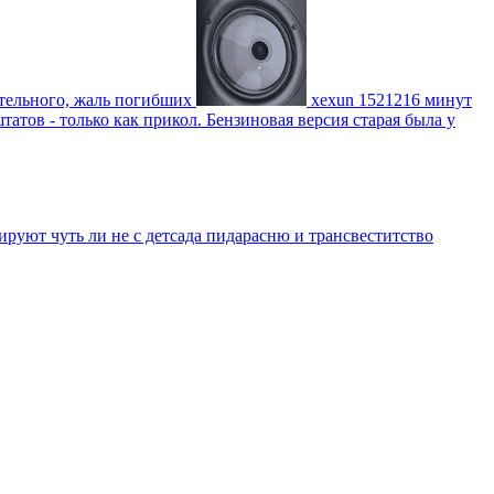
тельного, жаль погибших
xexun
1521216 минут
атов - только как прикол. Бензиновая версия старая была у
уют чуть ли не с детсада пидарасню и трансвеститство