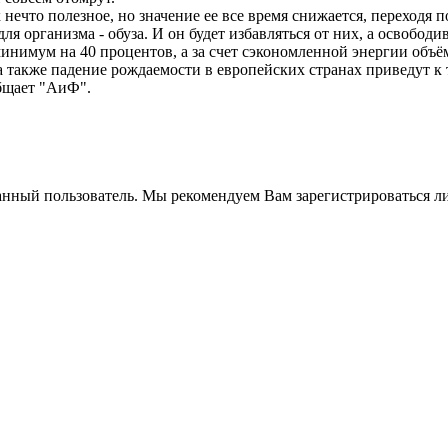
что полезное, но значение ее все время снижается, переходя п
я организма - обуза. И он будет избавляться от них, а освободи
минимум на 40 процентов, а за счет сэкономленной энергии объё
 также падение рождаемости в европейских странах приведут к 
общает "АиФ".
анный пользователь. Мы рекомендуем Вам зарегистрироваться ли