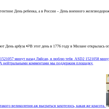
ентине День ребенка, а в России – День военного железнодорожн
 День арбуза 🍉В этот день в 1776 году в Милане открылась опер
1521057 минут назад
Ляйсан, я люблю тебя
ASD2
1521058 мину
г. А нейтральными комментами мы поддержим площадку.
такого великолепия аж высраться захотелось, какая же красота.