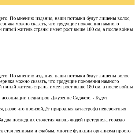
ущего. По мнению издания, наши потомки будут лишены волос,
верняка можно сказать, что грядущие поколения намного
 пятый житель страны имеет рост выше 180 см, а после войны
ущего. По мнению издания, наши потомки будут лишены волос,
верняка можно сказать, что грядущие поколения намного
 пятый житель страны имеет рост выше 180 см, а после войны
ассоциации педиатров Джузеппе Саджезе. - Будут
ся, разве что произойдёт природная катастрофа невероятных
 За два последних столетия жизнь людей претерпела гораздо
ек стал ленивым и слабым, многие функции организма просто