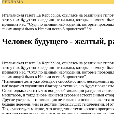
РЕКЛАМА
Итальянская газета La Repubblica, ссылаясь на различные гип
зато у них будут тонкие длинные пальцы, которые помогут быс
превысят нас. "Судя по данным наблюдений, которые проводил
таких людей было в Италии всего 6 процентов".' />
Человек будущего - желтый, 
Итальянская газета La Repubblica, ссылаясь на различные гип
зато у них будут тонкие длинные пальцы, которые помогут быс
превысят нас. "Судя по данным наблюдений, которые проводил
таких людей было в Италии всего 6 процентов".
"Нынешние дети уже обладают способностями, неведомыми пре
наблюдаться улучшения благодаря технике, но будут проявлятьс
Стоит однако сказать, что вопрос об эволюции разделил светил
масштабов, и тогда вновь начнётся суровый естественный отбо
Другие уверены, что эволюция не только ни останавливается ни
больше перемен, чем за десятки предыдущих тысячелетий. И эт
Так, существует мнение, что вследствие технического прогре
утратили свою актуальность и, возможно, в процессе эволюции