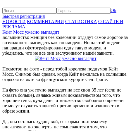
Ok
Быстрая регистрация
НОВОСТИ
КОММЕНТАРИИ
СТАТИСТИКА
О САЙТЕ И
РЕКЛАМА
Кейт Мосс ужасно выглядит
Большинство женщин без колебаний отдадут самое дорогое за
возможность выглядеть как топ-модель. Но на этой неделе
папарацци сфотографировали одну такую модель и
убедились, что не все они заслуживают нашей зависти.
Посмотри на фото - перед тобой королева подиумов Кейт
Мосс. Снимок был сделан, когда Кейт нежилась на солнышке,
отдыхая на яхте во французском курорте Сен-Тропе.
На фото она уж точно выглядит на все свои 35 лет (если не
сказать больше), являясь живым доказательством того, что
хорошие гены, куча денег и множество свободного времени
не могут служить защитой против времени и излишеств в
образе жизни.
Да, она осталась худощавой, ее формы по-прежнему
впечатляют, но эксперты не сомневаются в том, что