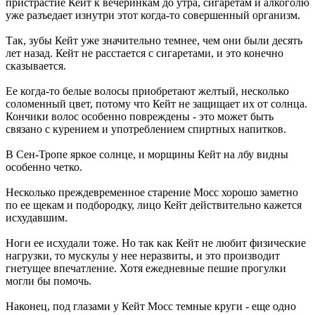
пристрастие Кейт к вечеринкам до утра, сигаретам и алкоголю
уже разъедает изнутри этот когда-то совершенный организм.
Так, зубы Кейт уже значительно темнее, чем они были десять
лет назад. Кейт не расстается с сигаретами, и это конечно
сказывается.
Ее когда-то белые волосы приобретают желтый, несколько
соломенный цвет, потому что Кейт не защищает их от солнца.
Кончики волос особенно повреждены - это может быть
связано с курением и употреблением спиртных напитков.
В Сен-Тропе яркое солнце, и морщины Кейт на лбу видны
особенно четко.
Несколько преждевременное старение Мосс хорошо заметно
по ее щекам и подбородку, лицо Кейт действительно кажется
исхудавшим.
Ноги ее исхудали тоже. Но так как Кейт не любит физические
нагрузки, то мускулы у нее неразвиты, и это производит
гнетущее впечатление. Хотя ежедневные пешие прогулки
могли бы помочь.
Наконец, под глазами у Кейт Мосс темные круги - еще одно