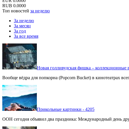
EUR
0.0000
RUB
0.0000
Топ новостей
за неделю
За неделю
За месяц
За год
За все время
Новая голливудская фишка – коллекционные в
Вообще вёдра для попкорна (Popcorn Bucket) в кинотеатрах вс
Прикольные картинки - 4205
ООН сегодня объявил два праздника: Международный день дру