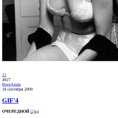
22
4927
BornAgain
18 сентября 2009
GIF'4
ОЧЕРЕДНОЙ