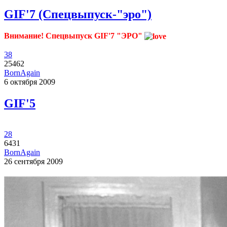
GIF'7 (Спецвыпуск-"эро")
Внимание! Спецвыпуск GIF'7 "ЭРО"
38
25462
BornAgain
6 октября 2009
GIF'5
28
6431
BornAgain
26 сентября 2009