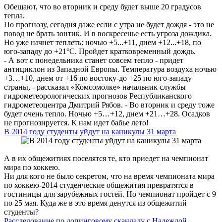
Обещают, что во вторник и среду будет выше 20 градусов
тепла.
По прогнозу, сегодня даже если с утра не будет дождя - это не
повод не брать зонтик. И в воскресенье есть угроза дождика.
Но уже начнет теплеть: ночью +5...+11, днем +12...+18, по
юго-западу до +21°С. Пройдет кратковременный дождь.
- А вот с понедельника станет совсем тепло - придет
антициклон из Западной Европы. Температура воздуха ночью
+3…+10, днем от +16 по востоку-до +25 по юго-западу
страны, - рассказал «Комсомолке» начальник службы
гидрометеорологических прогнозов Республиканского
гидрометеоцентра Дмитрий Рябов. - Во вторник и среду тоже
будет очень тепло. Ночью +5…+12, днем +21…+28. Осадков
не прогнозируется. К нам идет бабье лето!
В 2014 году студенты уйдут на каникулы 31 марта
А в их общежитиях поселятся те, кто приедет на чемпионат
мира по хоккею.
Ни для кого не было секретом, что на время чемпионата мира
по хоккею-2014 студенческие общежития превратятся в
гостиницы для зарубежных гостей. Но чемпионат пройдет с 9
по 25 мая. Куда же в это время денутся из общежитий
студенты?
Расследование по допинговому скандалу с Надеждой